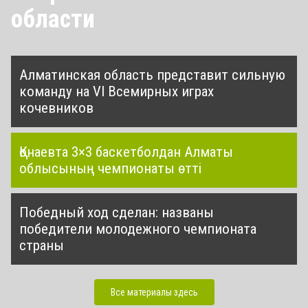
области
Алматинская область представит сильную
команду на VI Всемирных играх
кочевников
Қонаевта 3×3 баскетболдан Алматы
облысының чемпионаты өтті
Победный ход сделан: названы
победители молодежного чемпионата
страны
Все материалы здесь