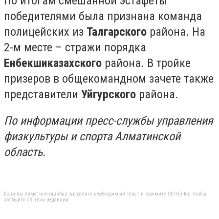
По итогам смешанной эстафеты
победителями была признана команда
полицейских из
Талгарского
района. На
2-м месте – стражи порядка
Енбекшиказахского
района. В тройке
призеров в общекомандном зачете также
представители
Уйгурского
района.
По информации пресс-службы управления
физкультуры и спорта Алматинской
область.
Если вы заметили ошибку, выделите необходимый текст и нажмите Ctrl+Enter, чтобы
сообщить об этом редакции