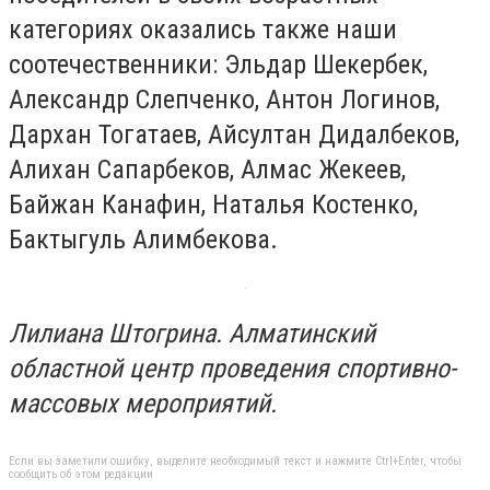
категориях оказались также наши
соотечественники: Эльдар Шекербек,
Александр Слепченко, Антон Логинов,
Дархан Тогатаев, Айсултан Дидалбеков,
Алихан Сапарбеков, Алмас Жекеев,
Байжан Канафин, Наталья Костенко,
Бактыгуль Алимбекова.
Лилиана Штогрина. Алматинский
областной центр проведения спортивно-
массовых мероприятий.
Если вы заметили ошибку, выделите необходимый текст и нажмите Ctrl+Enter, чтобы
сообщить об этом редакции