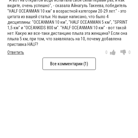
"А вот на открытой воде испытала свои силы первый раз, и как
видите, очень успешно", - сказала Айнагуль Такеева, победитель
"HALF OCEANMAN 10 км" в возрастной категории 20-29 лет." - это
цитата из вашей статьи. Но выше написано, что было 4
дисциплины: "OCEANMAN 10 км", "HALF OCEANMAN 5 км", "SPRINT
1,5 км" и "OCEANKIDS 800 м". "HALF OCEANMAN 10 км" - вот такой
нет. Какую же все-таки дистанцию плыла эта женщина? Если она
плыла 5 км, при том, что заявлялась на 10, почему добавлена
приставка HALF?
Ответить
0
0
Все комментарии (1)