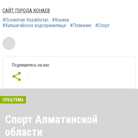
САЙТ ГОРОДА КОНАЕВ
#Oceanman Kazakhstan
#Конаев
#Капшагайское водохранилище
#Плавание
#Спорт
Подпишитесь на нас:
СПЕЦТЕМА
Спорт Алматинской
области