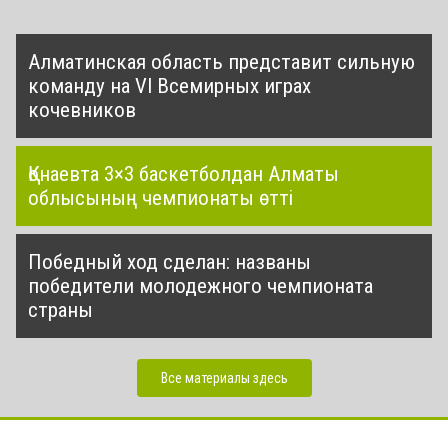
Алматинская область представит сильную
команду на VI Всемирных играх
кочевников
Қонаевта 3×3 баскетболдан Алматы
облысының чемпионаты өтті
Победный ход сделан: названы
победители молодежного чемпионата
страны
Все материалы здесь