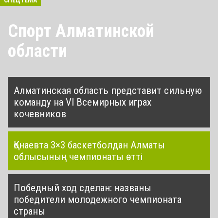
СПЕЦТЕМА
Спорт Алматинской
области
Алматинская область представит сильную
команду на VI Всемирных играх
кочевников
Қонаевта 3×3 баскетболдан Алматы
облысының чемпионаты өтті
Победный ход сделан: названы
победители молодежного чемпионата
страны