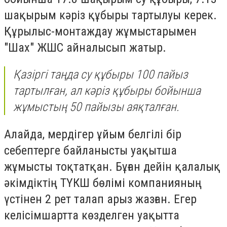
шақырым кәріз құбыры тартылуы керек.
Құрылыс-монтаждау жұмыстарымен
"Шах" ЖШС айналысып жатыр.
Қазіргі таңда су құбыры 100 пайыз
тартылған, ал кәріз құбыры бойынша
жұмыстың 50 пайызы аяқталған.
Алайда, мердігер ұйым белгілі бір
себептерге байланысты уақытша
жұмысты тоқтатқан. Бұған дейін қалалық
әкімдіктің ТҮКШ бөлімі компанияның
үстінен 2 рет талап арыз жазған. Егер
келісімшартта көзделген уақытта