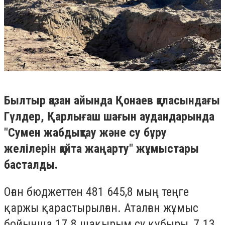
Былтыр қазан айында Қонаев қаласындағы
Гүлдер, Қарлығаш шағын аудандарында
"Сумен жабдықтау және су бұру
желілерін қайта жаңарту" жұмыстары
басталды.
Оған бюджеттен 481 645,8 мың теңге
қаржы қарастырылған. Аталған жұмыс
бойынша 17.8 шақырым су құбыры, 7.13