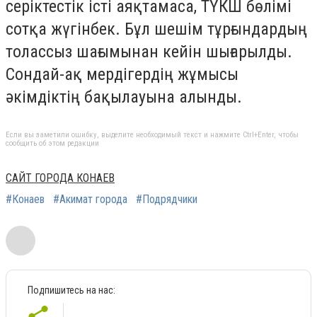
серіктестік істі аяқтамаса, ТҮКШ бөлімі
сотқа жүгінбек. Бұл шешім тұрғындардың
толассыз шағымынан кейін шығарылды.
Сондай-ақ мердігердің жұмысы
әкімдіктің бақылауына алынды.
Если вы заметили ошибку, выделите необходимый текст и нажмите Ctrl+Enter, чтобы
сообщить об этом редакции
САЙТ ГОРОДА КОНАЕВ
#Конаев
#Акимат города
#Подрядчики
Подпишитесь на нас: