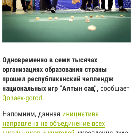
Одновременно в семи тысячах
организациях образования страны
прошел республиканский челлендж
национальных игр "Алтын сақа",
сообщает
Qonaev-gorod.
Напомним, данная
инициатива
направлена на объединение всех
школьников и учителей
, укрепление духа