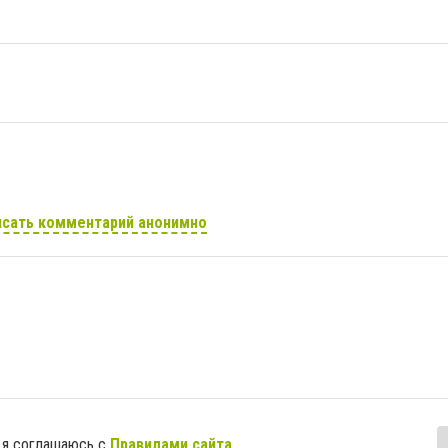
сать комментарий анонимно
 я соглашаюсь с
Правилами сайта