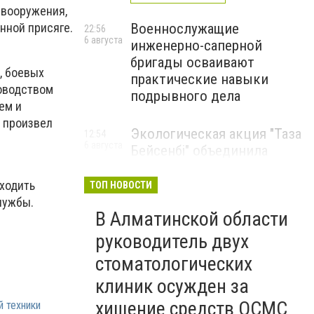
 вооружения,
Военнослужащие
нной присяге.
22:56
6 августа
инженерно-саперной
бригады осваивают
, боевых
практические навыки
ководством
подрывного дела
ем и
 произвел
Экологическая акция "Таза
12:54
6 августа
Бейсенбі" объединила
свыше 22 тысяч жителей
Алматинской области
ходить
ТОП НОВОСТИ
лужбы.
ЭКОАКЦИЯ
В Алматинской области
руководитель двух
стоматологических
клиник осужден за
хищение средств ОСМС
й техники