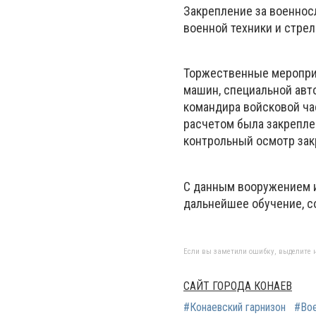
Закрепление за военнос
военной техники и стре
Торжественные мероприя
машин, специальной авт
командира войсковой ча
расчетом была закрепле
контрольный осмотр зак
С данным вооружением и
дальнейшее обучение, с
Если вы заметили ошибку, выделите н
САЙТ ГОРОДА КОНАЕВ
#Конаевский гарнизон
#Во