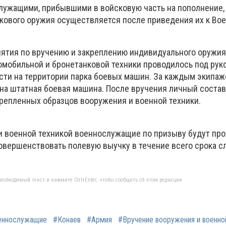
лужащими, прибывшими в войсковую часть на пополнение,
лкового оружия осуществляется после приведения их к Вое
тия по вручению и закреплению индивидуального оружия
омобильной и бронетанковой техники проводилось под ру
сти на территории парка боевых машин. За каждым экипаж
на штатная боевая машина. После вручения личный состав
репленных образцов вооружения и военной техники.
 военной техникой военнослужащие по призыву будут про
овершенствовать полевую выучку в течение всего срока с
еобходимый текст и нажмите Ctrl+Enter, чтобы сообщить об этом редакции
еннослужащие
#Конаев
#Армия
#Вручение вооружения и военно