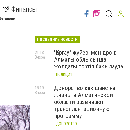
Финансы
Вакансии
ПОСЛЕДНИЕ НОВОСТИ
"Қорғау" жүйесі мен дрон:
21:13
Вчера
Алматы облысында
жолдағы тәртіп бақылауда
ПОЛИЦИЯ
Донорство как шанс на
18:19
Вчера
жизнь: в Алматинской
области развивают
трансплантационную
программу
ДОНОРСТВО