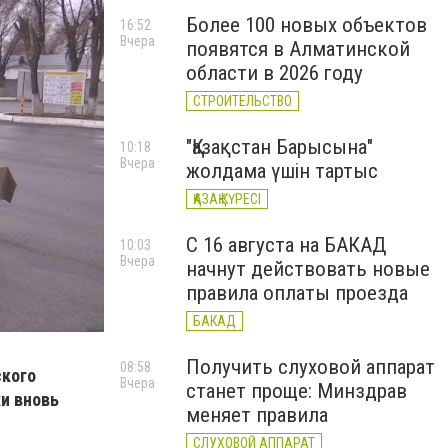
Более 100 новых объектов
16:52
Вчера
появятся в Алматинской
области в 2026 году
СТРОИТЕЛЬСТВО
"Қазақстан Барысына"
10:18
Вчера
жолдама үшін тартыс
ҚАЗАҚ КҮРЕСІ
С 16 августа на БАКАД
10:03
Вчера
начнут действовать новые
правила оплаты проезда
БАКАД
Получить слуховой аппарат
08:58
ского
Вчера
станет проще: Минздрав
и вновь
меняет правила
СЛУХОВОЙ АППАРАТ