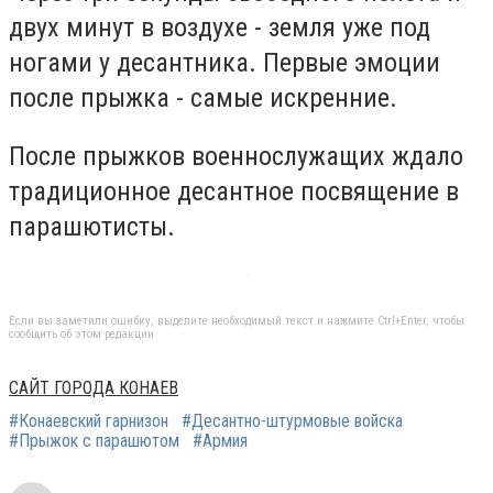
двух минут в воздухе - земля уже под
ногами у десантника. Первые эмоции
после прыжка - самые искренние.
После прыжков военнослужащих ждало
традиционное десантное посвящение в
парашютисты.
Если вы заметили ошибку, выделите необходимый текст и нажмите Ctrl+Enter, чтобы
сообщить об этом редакции
САЙТ ГОРОДА КОНАЕВ
#Конаевский гарнизон
#Десантно-штурмовые войска
#Прыжок с парашютом
#Армия