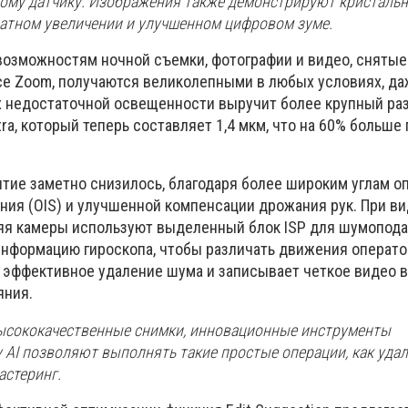
ому датчику. Изображения также демонстрируют кристальн
ратном увеличении и улучшенном цифровом зуме.
озможностям ночной съемки, фотографии и видео, снятые 
e Zoom, получаются великолепными в любых условиях, да
х недостаточной освещенности выручит более крупный ра
ltra, который теперь составляет 1,4 мкм, что на 60% больше
мытие заметно снизилось, благодаря более широким углам о
ния (OIS) и улучшенной компенсации дрожания рук. При в
дняя камеры используют выделенный блок ISP для шумопода
информацию гироскопа, чтобы различать движения операто
 эффективное удаление шума и записывает четкое видео в
яния.
высококачественные снимки, инновационные инструменты
 AI позволяют выполнять такие простые операции, как удал
астеринг.