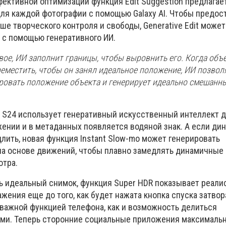
фективной оптимизации функция Edit Suggestion предлагае
ля каждой фотографии с помощью Galaxy AI. Чтобы предос
е творческого контроля и свободы, Generative Edit может
 с помощью генеративного ИИ.
ое, ИИ заполнит границы, чтобы выровнить его. Когда объ
еместить, чтобы он занял идеальное положение, ИИ позвол
ровать положение объекта и генерирует идеально смешанн
xy S24 использует генеративный искусственный интеллект 
жении и в метаданных появляется водяной знак. А если ди
лить, новая функция Instant Slow-mo может генерировать
на основе движений, чтобы плавно замедлять динамичные
отра.
ь идеальный снимок, функция Super HDR показывает реал
ения еще до того, как будет нажата кнопка спуска затвор
важной функцией телефона, как и возможность делиться
ми. Теперь сторонние социальные приложения максималь