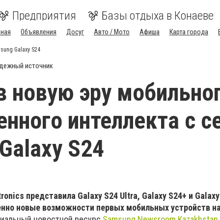
Предприятия
Базы отдыха в Конаеве
вная
Объявления
Досуг
Авто / Мото
Афиша
Карта города
sung Galaxy S24
дежный источник
в новую эру мобильно
енного интеллекта с с
Galaxy S24
onics представила Galaxy S24 Ultra, Galaxy S24+ и Galaxy
нно новые возможности первых мобильных устройств на
иальный новостной ресурс
Samsung Newsroom Kazakhstan
.