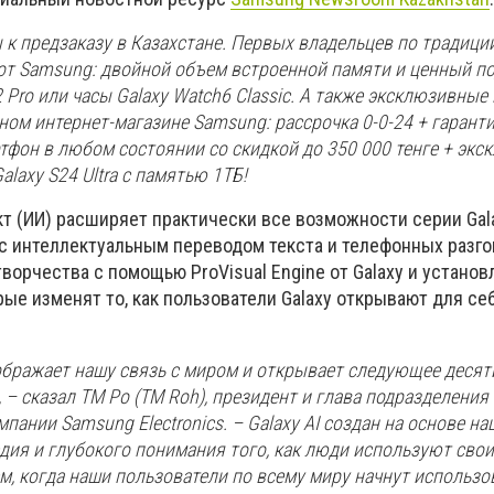
к предзаказу в Казахстане. Первых владельцев по традици
т Samsung: двойной объем встроенной памяти и ценный по
 Pro или часы Galaxy Watch6 Classic. А также эксклюзивные
ном интернет-магазине Samsung: рассрочка 0-0-24 + ⁠гаран
ртфон в любом состоянии со скидкой до 350 000 тенге + эк
alaxy S24 Ultra с памятью 1ТБ!
т (ИИ) расширяет практически все возможности серии Gala
с интеллектуальным переводом текста и телефонных разго
орчества с помощью ProVisual Engine от Galaxy и устано
рые изменят то, как пользователи Galaxy открывают для се
еображает нашу связь с миром и открывает следующее десят
– сказал ТМ Ро (TM Roh), президент и глава подразделения 
мпании Samsung Electronics. – Galaxy AI создан на основе на
дия и глубокого понимания того, как люди используют сво
, когда наши пользователи по всему миру начнут использов