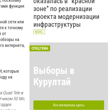
оказалась в "красной
, поскольку
тами функция
зоне" по реализации
проекта модернизации
ьной сети или
инфраструктуры
ти к точному
МЭКС
и от
 обзоры на
го интернета,
СПЕЦТЕМА
Выборы в
И, которые
оду на
Курултай
 Quad Tele в
тчиком 50 Мп,
годаря
Все материалы здесь