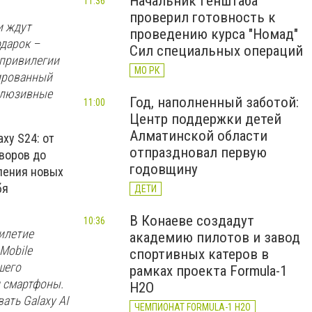
Начальник Генштаба
11:36
проверил готовность к
и ждут
проведению курса "Номад"
дарок –
Сил специальных операций
 привилегии
МО РК
тированный
склюзивные
Год, наполненный заботой:
11:00
Центр поддержки детей
Алматинской области
xy S24: от
отпраздновал первую
воров до
годовщину
вления новых
бя
ДЕТИ
В Конаеве создадут
10:36
илетие
академию пилотов и завод
Mobile
спортивных катеров в
шего
рамках проекта Formula-1
и смартфоны.
H2O
ать Galaxy AI
ЧЕМПИОНАТ FORMULA-1 H2O