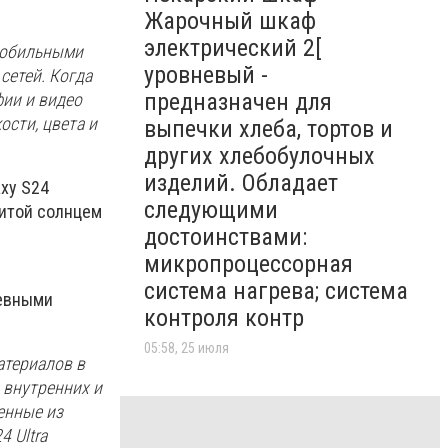
Жарочный шкаф
электрический 2[
мобильными
уровневый -
сетей. Когда
предназначен для
фии и видео
ости, цвета и
выпечки хлеба, тортов и
других хлебобулочных
изделий. Обладает
xy S24
следующими
литой солнцем
достоинствами:
микропроцессорная
система нагрева; система
невными
контроля контр
05:58, 25 июля
атериалов в
 внутренних и
енные из
 Ultra