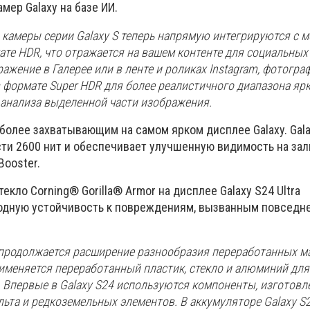
ер Galaxy на базе ИИ.
камеры серии Galaxy S теперь напрямую интегрируются с 
е HDR, что отражается на вашем контенте для социальных 
ажение в Галерее или в ленте и роликах Instagram, фотогра
формате Super HDR для более реалистичного диапазона ярк
 анализа выделенной части изображения.
более захватывающим на самом ярком дисплее Galaxy. Gala
сти 2600 нит и обеспечивает улучшенную видимость на за
Booster.
кло Corning® Gorilla® Armor на дисплее Galaxy S24 Ultra
одную устойчивость к повреждениям, вызванным повсед
 продолжается расширение разнообразия переработанных м
рименяется переработанный пластик, стекло и алюминий для
 Впервые в Galaxy S24 используются компоненты, изготовл
ьта и редкоземельных элементов. В аккумуляторе Galaxy S24