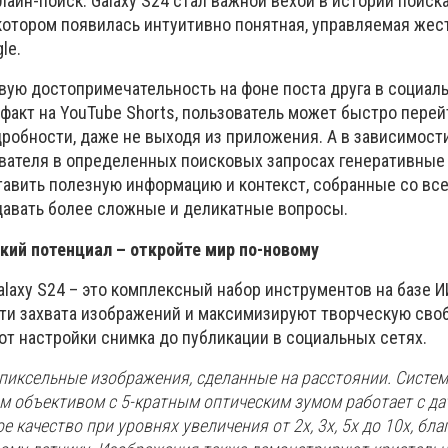
айн-поиск. Galaxy S24 стал важной вехой в истории поиска
 котором появилась интуитивно понятная, управляемая жес
le.
вую достопримечательность на фоне поста друга в социал
факт на YouTube Shorts, пользователь может быстро перей
дробности, даже не выходя из приложения. А в зависимост
ателя в определенных поисковых запросах генеративные
тавить полезную информацию и контекст, собранные со все
адавать более сложные и деликатные вопросы.
кий потенциал – откройте мир по-новому
Galaxy S24 – это комплексный набор инструментов на базе И
и захвата изображений и максимизируют творческую своб
от настройки снимка до публикации в социальных сетях.
пиксельные изображения, сделанные на расстоянии. Система
вым объективом с 5-кратным оптическим зумом работает с да
 качество при уровнях увеличения от 2x, 3x, 5x до 10x, бла