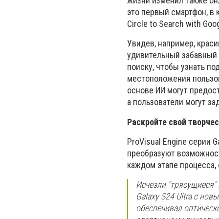
жизни изменил также онл
это первый смартфон, в
Circle to Search with Goog
Увидев, например, краси
удивительный забавный 
поиску, чтобы узнать по
местоположения пользов
основе ИИ могут предос
а пользователи могут з
Раскройте свой творчес
ProVisual Engine серии 
преобразуют возможност
каждом этапе процесса, 
Исчезли "трясущиеся" 
Galaxy S24 Ultra с но
обеспечивая оптическое