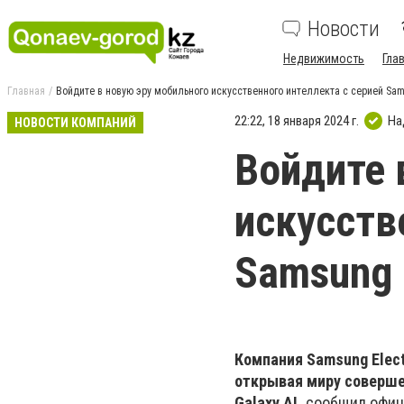
Новости
Недвижимость
Гла
Главная
Войдите в новую эру мобильного искусственного интеллекта с серией Sam
22:22, 18 января 2024 г.
На
НОВОСТИ КОМПАНИЙ
Войдите 
искусств
Samsung 
Компания Samsung Electr
открывая миру соверше
Galaxy AI,
сообщил офиц