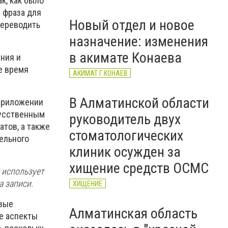
к, как было
SHAIQAS-2026
 фраза для
Новый отдел и новое
переводить
назначение: изменения
в акимате Конаева
ния и
е время
АКИМАТ Г.КОНАЕВ
В Алматинской области
 приложении
кусственным
руководитель двух
тов, а также
стоматологических
ельного
клиник осужден за
хищение средств ОСМС
t использует
а записи.
ХИЩЕНИЕ
евые
Алматинская область
е аспекты