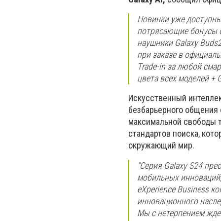
Новинки уже доступны 
потрясающие бонусы о
наушники Galaxy Buds2
при заказе в официаль
Тrade-in за любой сма
цвета всех моделей + G
Искусственный интеллек
безбарьерного общения 
максимальной свободы тв
стандартов поиска, кото
окружающий мир.
"Серия Galaxy S24 пр
мобильных инноваций, 
eXperience Business ко
инновационного насле
Мы с нетерпением ждем