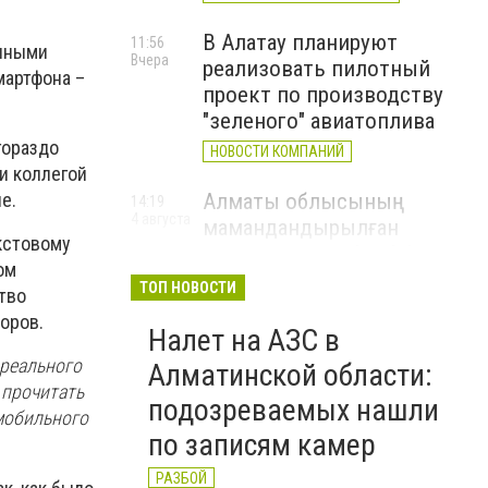
В Алатау планируют
11:56
анными
Вчера
реализовать пилотный
мартфона –
проект по производству
"зеленого" авиатоплива
гораздо
НОВОСТИ КОМПАНИЙ
и коллегой
е.
Алматы облысының
14:19
4 августа
мамандандырылған
екстовому
ауданаралық әкімшілік
ом
сотының төрағасы болып
ТОП НОВОСТИ
тво
Роллан Дүйсенбиев
оров.
тағайындалды
Налет на АЗС в
 реального
Алматинской области:
Состоится финал первого
 прочитать
14:03
подозреваемых нашли
4 августа
национального
 мобильного
по записям камер
инженерного чемпионата
Shaiqas-2026
РАЗБОЙ