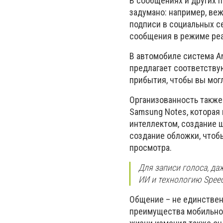
В сообщениях и других п
задумано: например, ве
подписи в социальных с
сообщения в режиме реа
В автомобиле система A
предлагает соответству
прибытия, чтобы вы могл
Организованность также
Samsung Notes, которая
интеллектом, создание 
создание обложки, чтоб
просмотра.
Для записи голоса, даж
ИИ и технологию Speec
Общение – не единственн
преимущества мобильног