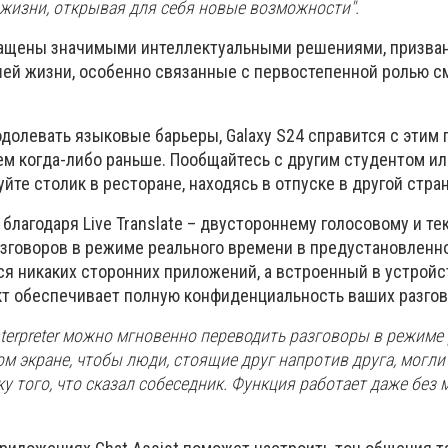
 жизни, открывая для себя новые возможности".
снащены значимыми интеллектуальными решениями, призв
ей жизни, особенно связанные с первостепенной ролью с
долевать языковые барьеры, Galaxy S24 справится с этим 
ем когда-либо раньше. Пообщайтесь с другим студентом ил
уйте столик в ресторане, находясь в отпуске в другой стран
о благодаря Live Translate – двустороннему голосовому и т
зговоров в режиме реального времени в предустановленн
ся никаких сторонних приложений, а встроенный в устройс
т обеспечивает полную конфиденциальность ваших разгов
terpreter можно мгновенно переводить разговоры в режиме
м экране, чтобы люди, стоящие друг напротив друга, могли
 того, что сказал собеседник. Функция работает даже без