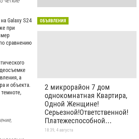
о четкие
на Galaxy S24
ОБЪЯВЛЕНИЯ
же при
змер
 по сравнению
птического
идеосъемке
вления, а
ра и объекта.
2 микрорайон 7 дом
 темноте,
однокомнатная Квартира,
Одной Женщине!
Серьезной!Ответственной!
Платежеспособной...
ение,
18:39, 4 августа