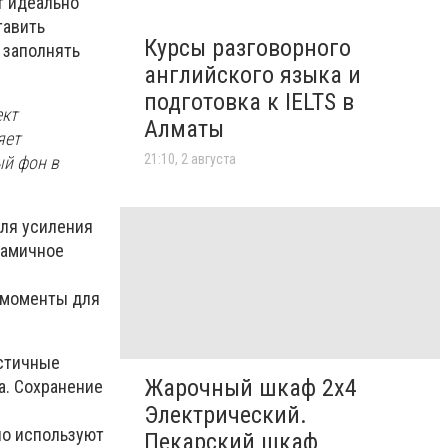
т идеально
тавить
Курсы разговорного
 заполнять
английского языка и
подготовка к IELTS в
ект
Алматы
яет
21:10, 2 августа
ый фон в
для усиления
намичное
 моменты для
истичные
Жарочный шкаф 2х4
а. Сохранение
Электрический.
но используют
Пекарский шкаф