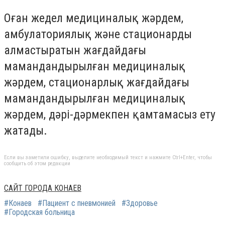
Оған жедел медициналық жәрдем,
амбулаториялық және стационарды
алмастыратын жағдайдағы
мамандандырылған медициналық
жәрдем, стационарлық жағдайдағы
мамандандырылған медициналық
жәрдем, дәрі-дәрмекпен қамтамасыз ету
жатады.
Если вы заметили ошибку, выделите необходимый текст и нажмите Ctrl+Enter, чтобы
сообщить об этом редакции
САЙТ ГОРОДА КОНАЕВ
#Конаев
#Пациент с пневмонией
#Здоровье
#Городская больница