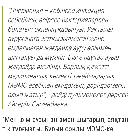
"Пневмония – көбінесе инфекция
себебінен, әсіресе бактериялардан
болатын өкпенің қабынуы. Уақтылы
ауруханаға жатқызылмаған және
емделмеген жағдайда ауру өліммен
аяқталуы да мүмкін. Бізге науқас ауыр
жағдайда әкелінді. Барлық қажетті
медициналық көмекті тағайындадық.
МӘМС есебінен ем-домын, дәрі-дәрмегін
алып жатыр", - дейді пульмонолог дәрігер
Айгерім Саменбаева.
"Мені өлім аузынан аман шығарып, аяқтан
тік тұрғызды. Бұрын соңды МӘМС-ке