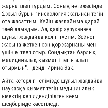
жарна төлеп тұрдым. Соның нәтижесінде
2 жыл бұрын гинекология жағынан тегін
ота жасаттым. Кейін жағдайыма қарай
төлей алмадым. Ал, қазір ауруханаға
шұғыл жағдайда келіп түстім. Зейнет
жасына жеткен соң қор жарнаны мен
үшін өзі төлеп отыр. Сондықтан барлық
медициналық қызметті тегін алып
отырмын", - дейді Ирина Зак.
Айта кетерлігі, елімізде шұғыл жағдайда
науқасқа қызмет тегін медициналық
көмектің кепілдендірілген көлемі
шеңберінде көрсетіледі.