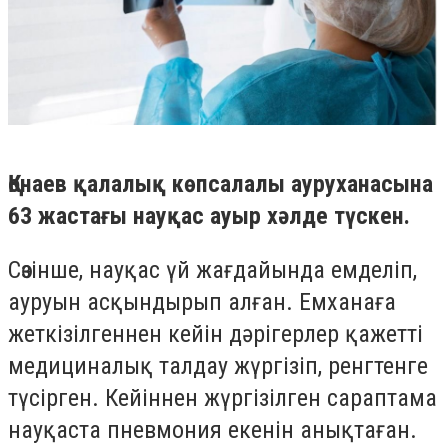
Қонаев қалалық көпсалалы ауруханасына
63 жастағы науқас ауыр хәлде түскен.
Сөзінше, науқас үй жағдайында емделіп,
ауруын асқындырып алған. Емханаға
жеткізілгеннен кейін дәрігерлер қажетті
медициналық талдау жүргізіп, ренгтенге
түсірген. Кейіннен жүргізілген сараптама
науқаста пневмония екенін анықтаған.