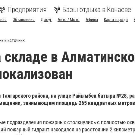
Предприятия
Базы отдыха в Конаеве
вная
Объявления
Досуг
Авто / Мото
Афиша
Карта города
ный источник
 складе в Алматинско
локализован
 Талгарского района, на улице Райымбек батыра №28, р
омещении, занимающем площадь 265 квадратных метров
вые подразделения пожарных столкнулись с полностью ох
ий пожарный гидрант находился на расстоянии 2 километ