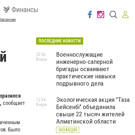
Финансы
Вакансии
ПОСЛЕДНИЕ НОВОСТИ
й
Военнослужащие
22:56
Вчера
инженерно-саперной
бригады осваивают
практические навыки
подрывного дела
азразился
Экологическая акция "Таза
12:54
,
сообщает
Вчера
Бейсенбі" объединила
свыше 22 тысяч жителей
Алматинской области
ваченным
ров. Было
ЭКОАКЦИЯ