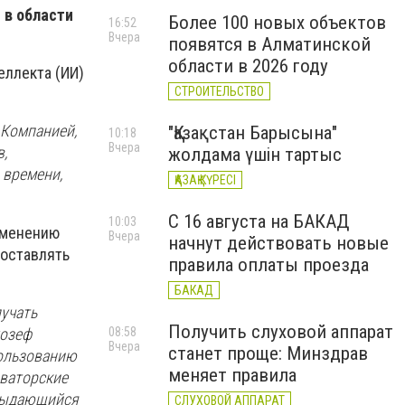
 в области
Более 100 новых объектов
16:52
Вчера
появятся в Алматинской
области в 2026 году
еллекта (ИИ)
СТРОИТЕЛЬСТВО
 Компанией,
"Қазақстан Барысына"
10:18
Вчера
,
жолдама үшін тартыс
 времени,
ҚАЗАҚ КҮРЕСІ
С 16 августа на БАКАД
10:03
зменению
Вчера
начнут действовать новые
доставлять
правила оплаты проезда
БАКАД
учать
Получить слуховой аппарат
жозеф
08:58
Вчера
станет проще: Минздрав
пользованию
меняет правила
оваторские
 выдающийся
СЛУХОВОЙ АППАРАТ