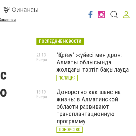
Финансы
Вакансии
ПОСЛЕДНИЕ НОВОСТИ
"Қорғау" жүйесі мен дрон:
21:13
Вчера
Алматы облысында
 с
жолдағы тәртіп бақылауда
ПОЛИЦИЯ
го
Донорство как шанс на
18:19
Вчера
жизнь: в Алматинской
области развивают
трансплантационную
программу
ДОНОРСТВО