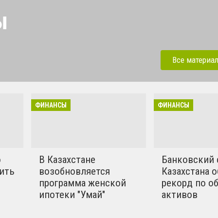
ы
нсовые новости Казахстана
ьные финансовые новости
Все материа
нного и фондового рынков
ости, статьи, подборки,
риалы, обзоры различных
ФИНАНСЫ
ФИНАНСЫ
висов.
о
В Казахстане
Банковский 
тить
возобновляется
Казахстана 
программа женской
рекорд по о
ипотеки "Умай"
активов