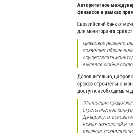
Авторитетное междунаро
финансов в рамках преми
Евразийский банк отмеч
для мониторинга средств"
Цифровое решение, ра
позволяет обеспечива
осуществлять монитор
выявляя любые отклон
Дополнительно, цифрово
сроков строительно-мон
доступ к необходимым д
"Инновации продолжаю
стратегическое конкур
Джаррапуто, основател
новых технологий и т
решения, позволяющие