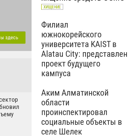
ХИЩЕНИЕ
Филиал
южнокорейского
лы здесь
университета KAIST в
Alatau City: представлен
проект будущего
кампуса
Аким Алматинской
сектор
области
обновил
проинспектировал
бъему
социальные объекты в
селе Шелек