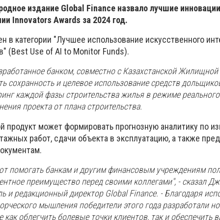
дное издание Global Finance назвало лучшие инновации
и Innovators Awards за 2024 год.
ен в категории "Лучшее использование искусственного инт
 (Best Use of AI to Monitor Funds).
зработанное банком, совместно с Казахстанской Жилищной
ть сохранность и целевое использование средств дольщиков
инг каждой фазы строительства жилья в режиме реального
ения проекта от плана строительства.
й продукт может формировать прогнозную аналитику по и
тажных работ, сдачи объекта в эксплуатацию, а также пре
окументам.
т помогать банкам и другим финансовым учреждениям пол
ентное преимущество перед своими коллегами", - сказал Д
ь и редакционный директор Global Finance. - Благодаря ис
ворческого мышления победители этого года разработали н
 как облегчить болевые точки клиентов, так и обеспечить