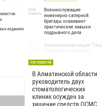
Военнослужащие
22:56
налистов-
6 августа
инженерно-саперной
и.
бригады осваивают
практические навыки
овых изданиях
подрывного дела
Экологическая акция "Таза
12:54
6 августа
Бейсенбі" объединила
свыше 22 тысяч жителей
Алматинской области
ТОП НОВОСТИ
ЭКОАКЦИЯ
В Алматинской области
руководитель двух
стоматологических
клиник осужден за
хищение средств ОСМС