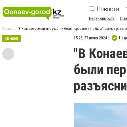
Новости
Недвижимость
Гла
Главная
"В Конаеве земельные участки были переданы китайцам": акимат разъяс
15:26, 27 июня 2024 г.
Над
КОНАЕВ
"В Конае
были пер
разъясни