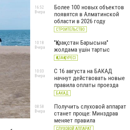
Более 100 новых объектов
16:52
Вчера
появятся в Алматинской
области в 2026 году
СТРОИТЕЛЬСТВО
"Қазақстан Барысына"
10:18
Вчера
жолдама үшін тартыс
ҚАЗАҚ КҮРЕСІ
С 16 августа на БАКАД
10:03
Вчера
начнут действовать новые
правила оплаты проезда
БАКАД
Получить слуховой аппарат
08:58
Вчера
станет проще: Минздрав
меняет правила
СЛУХОВОЙ АППАРАТ