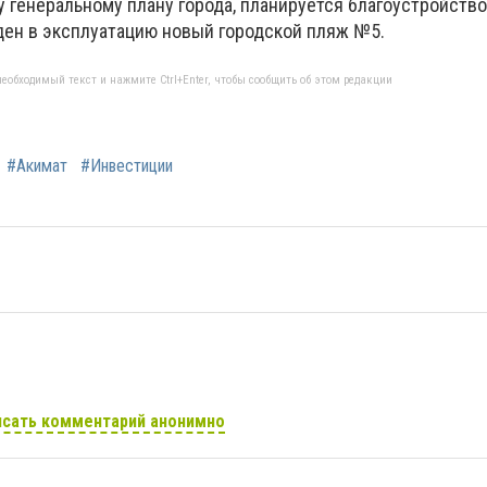
 генеральному плану города, планируется благоустройство
еден в эксплуатацию новый городской пляж №5.
еобходимый текст и нажмите Ctrl+Enter, чтобы сообщить об этом редакции
#Акимат
#Инвестиции
сать комментарий анонимно