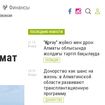
Финансы
Вакансии
ПОСЛЕДНИЕ НОВОСТИ
"Қорғау" жүйесі мен дрон:
21:13
Вчера
Алматы облысында
имат
жолдағы тәртіп бақылауда
ПОЛИЦИЯ
Донорство как шанс на
18:19
Вчера
жизнь: в Алматинской
области развивают
трансплантационную
программу
ДОНОРСТВО