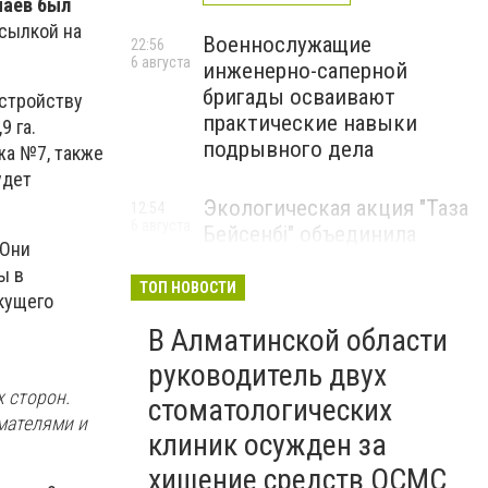
наев был
сылкой на
Военнослужащие
22:56
6 августа
инженерно-саперной
бригады осваивают
устройству
практические навыки
9 га.
подрывного дела
жа №7, также
удет
Экологическая акция "Таза
12:54
6 августа
Бейсенбі" объединила
 Они
свыше 22 тысяч жителей
ы в
Алматинской области
ТОП НОВОСТИ
кущего
ЭКОАКЦИЯ
В Алматинской области
руководитель двух
 сторон.
стоматологических
мателями и
клиник осужден за
хищение средств ОСМС