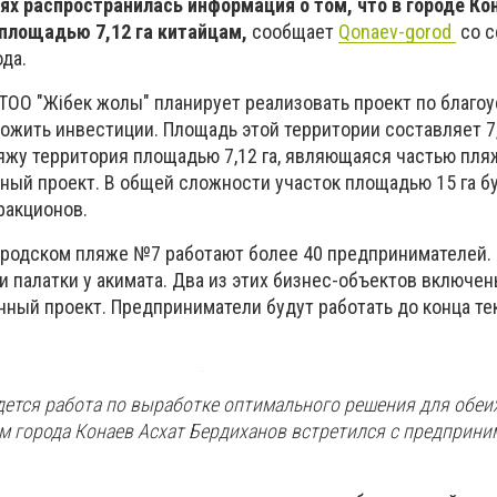
ях распространилась информация о том, что в городе Ко
 площадью 7,12 га китайцам,
сообщает
Qonaev-gorod
со с
да.
 ТОО "Жібек жолы" планирует реализовать проект по благо
жить инвестиции. Площадь этой территории составляет 7,
яжу территория площадью 7,12 га, являющаяся частью пля
ный проект. В общей сложности участок площадью 15 га б
ракционов.
ородском пляже №7 работают более 40 предпринимателей.
и палатки у акимата. Два из этих бизнес-объектов включен
ный проект. Предприниматели будут работать до конца те
дется работа по выработке оптимального решения для обеих
им города Конаев Асхат Бердиханов встретился с предприни