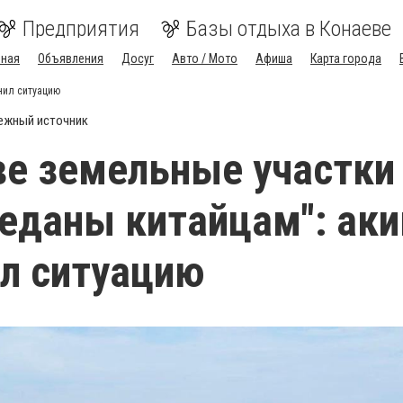
Предприятия
Базы отдыха в Конаеве
вная
Объявления
Досуг
Авто / Мото
Афиша
Карта города
нил ситуацию
ежный источник
ве земельные участки
еданы китайцам": ак
л ситуацию