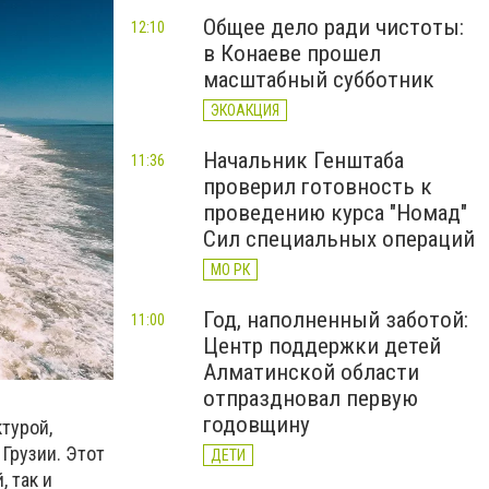
Общее дело ради чистоты:
12:10
в Конаеве прошел
масштабный субботник
ЭКОАКЦИЯ
Начальник Генштаба
11:36
проверил готовность к
проведению курса "Номад"
Сил специальных операций
МО РК
Год, наполненный заботой:
11:00
Центр поддержки детей
Алматинской области
отпраздновал первую
годовщину
турой,
Грузии. Этот
ДЕТИ
, так и