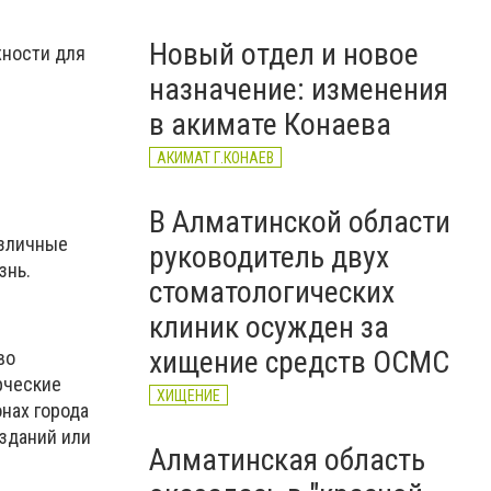
тағайындалды
Новый отдел и новое
жности для
назначение: изменения
в акимате Конаева
АКИМАТ Г.КОНАЕВ
В Алматинской области
азличные
руководитель двух
знь.
стоматологических
клиник осужден за
хищение средств ОСМС
во
рческие
ХИЩЕНИЕ
нах города
 зданий или
Алматинская область