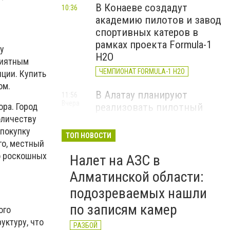
В Конаеве создадут
10:36
академию пилотов и завод
спортивных катеров в
рамках проекта Formula-1
у
H2O
риятным
ЧЕМПИОНАТ FORMULA-1 H2O
ции. Купить
ом.
В Алатау планируют
11:56
Вчера
реализовать пилотный
ора. Город
проект по производству
оличеству
"зеленого" авиатоплива
 покупку
ТОП НОВОСТИ
го, местный
НОВОСТИ КОМПАНИЙ
до роскошных
Налет на АЗС в
Алматы облысының
14:19
Алматинской области:
4 августа
мамандандырылған
подозреваемых нашли
ауданаралық әкімшілік
сотының төрағасы болып
по записям камер
ого
Роллан Дүйсенбиев
уктуру, что
РАЗБОЙ