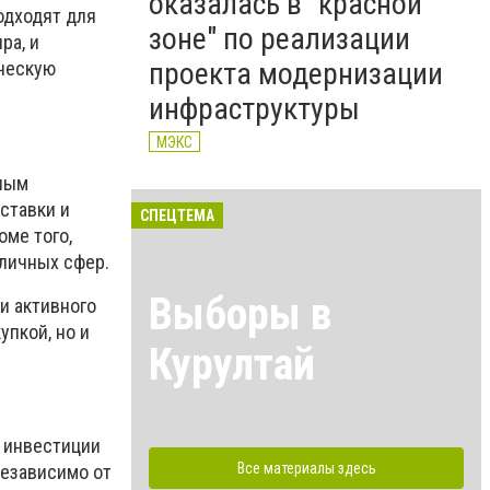
оказалась в "красной
одходят для
зоне" по реализации
ра, и
проекта модернизации
рческую
инфраструктуры
МЭКС
рным
ставки и
СПЕЦТЕМА
оме того,
личных сфер.
Выборы в
и активного
упкой, но и
Курултай
е инвестиции
Все материалы здесь
Независимо от