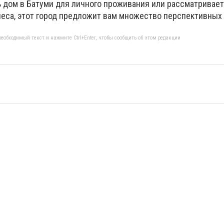
ть дом в Батуми для личного проживания или рассматривает
неса, этот город предложит вам множество перспективных 
еобходимый текст и нажмите Ctrl+Enter, чтобы сообщить об этом редакции