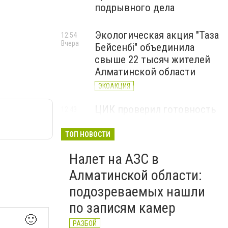
подрывного дела
Экологическая акция "Таза
12:54
Вчера
Бейсенбі" объединила
свыше 22 тысяч жителей
Алматинской области
ЭКОАКЦИЯ
ЦИК проверил готовность
12:43
Вчера
Алматинской области к
выборам депутатов
ТОП НОВОСТИ
Курултая
Налет на АЗС в
ВЫБОРЫ
Алматинской области:
подозреваемых нашли
по записям камер
🙂
РАЗБОЙ