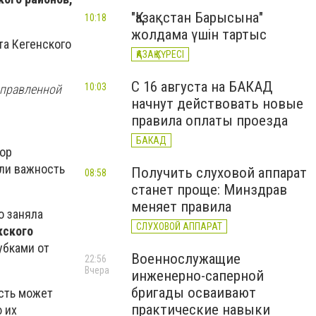
"Қазақстан Барысына"
10:18
жолдама үшін тартыс
та Кегенского
ҚАЗАҚ КҮРЕСІ
С 16 августа на БАКАД
10:03
аправленной
начнут действовать новые
правила оплаты проезда
БАКАД
рор
или важность
Получить слуховой аппарат
08:58
станет проще: Минздрав
меняет правила
о заняла
СЛУХОВОЙ АППАРАТ
ского
убками от
Военнослужащие
22:56
Вчера
инженерно-саперной
бригады осваивают
сть может
практические навыки
 их