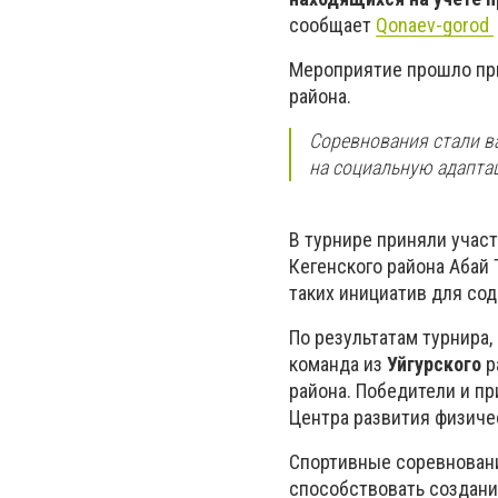
сообщает
Qonaev-gorod
Мероприятие прошло при
района.
Соревнования стали в
на социальную адаптац
В турнире приняли участ
Кегенского района Абай
таких инициатив для со
По результатам турнира
команда из
Уйгурского
р
района. Победители и п
Центра развития физичес
Спортивные соревновани
способствовать создан