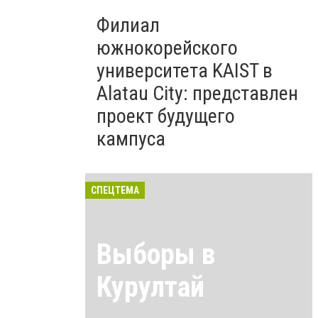
Филиал
южнокорейского
университета KAIST в
Alatau City: представлен
проект будущего
кампуса
СПЕЦТЕМА
Выборы в
Курултай