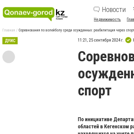
Новости
Недвижимость
Гла
Главная
Соревнования по волейболу среди осужденных: реабилитация через спор
11:21, 25 сентября 2024 г.
ДУИС
Соревнов
осужденн
спорт
По инициативе Департа
областей в Кегенском 
находящихся на учете п