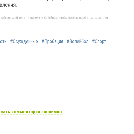
вления.
еобходимый текст и нажмите Ctrl+Enter, чтобы сообщить об этом редакции
сть
#Осужденные
#Пробация
#Волейбол
#Спорт
сать комментарий анонимно