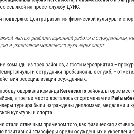
со ссылкой на пресс-службу ДУИС.
 поддержке Центра развития физической культуры и спор
ажной частью реабилитационной работы с осужденными, н
ию и укрепление морального духа через спорт.
ие команды из трех районов, а гости мероприятия – проку
 Темиргалиулы и сотрудники пробационных служб, – отмет
действия ресоциализации осужденных.
, победу одержала команда
Кегенского
района, второе мест
айона, а третье место досталось спортсменам из
Райымбек
ризеры турнира были награждены дипломами, медалями и к
кой культуры и спорта.
я стали отличным примером того, как физическая активно
ию позитивной атмосферы среди осужденных и укреплению