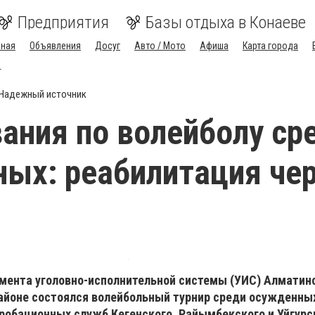
Предприятия
Базы отдыха в Конаеве
вная
Объявления
Досуг
Авто / Мото
Афиша
Карта города
т
Надежный источник
ания по волейболу ср
ых: реабилитация че
мента уголовно-исполнительной системы (УИС) Алматинс
районе состоялся волейбольный турнир среди осужденны
робационных служб Кегенского, Райымбекского и Уйгурс