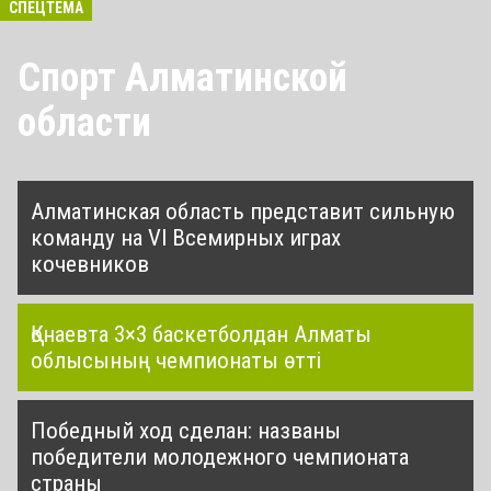
СПЕЦТЕМА
Спорт Алматинской
области
Алматинская область представит сильную
команду на VI Всемирных играх
кочевников
Қонаевта 3×3 баскетболдан Алматы
облысының чемпионаты өтті
Победный ход сделан: названы
победители молодежного чемпионата
страны