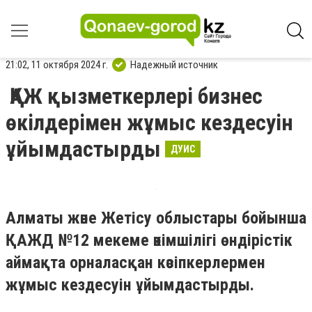
21:02, 11 октября 2024 г.
Надежный источник
ҚАЖ қызметкерлері бизнес
өкілдерімен жұмыс кездесуін
ұйымдастырды
ДУИС
Алматы және Жетісу облыстары бойынша
ҚАЖД №12 мекеме әкімшілігі өндірістік
аймақта орналасқан кәсіпкерлермен
жұмыс кездесуін ұйымдастырды.