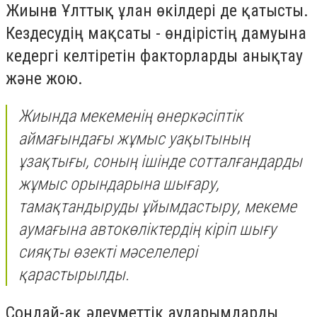
Жиынға Ұлттық ұлан өкілдері де қатысты.
Кездесудің мақсаты - өндірістің дамуына
кедергі келтіретін факторларды анықтау
және жою.
Жиында мекеменің өнеркәсіптік
аймағындағы жұмыс уақытының
ұзақтығы, соның ішінде сотталғандарды
жұмыс орындарына шығару,
тамақтандыруды ұйымдастыру, мекеме
аумағына автокөліктердің кіріп шығу
сияқты өзекті мәселелері
қарастырылды.
Сондай-ақ әлеуметтік аударымдарды