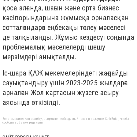
қоса алғанда, шағын және орта бизнес
кәсіпорындарына жұмысқа орналасқан
сотталғандарға еңбекақы төлеу мәселесі
де талқыланды. Жұмыс кездесуі соңында
проблемалық мәселелерді шешу
мерзімдері анықталды.
Іс-шара ҚАЖ мекемелеріндегі жағдайды
сауықтандыру үшін 2023-2025 жылдарға
арналған Жол картасын жүзеге асыру
аясында өткізілді.
Если вы заметили ошибку, выделите необходимый текст и нажмите Ctrl+Enter, чтобы
сообщить об этом редакции