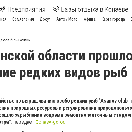
Предприятия
Базы отдыха в Конаеве
вная
Объявления
Досуг
Авто / Мото
Афиша
Карта города
ежный источник
нской области прошл
ие редких видов рыб
яйстве по выращиванию особо редких рыб "Asanov club" 
ения природных ресурсов и регулирования природопольз
прошло зарыбление водоема ремонтно-маточным стадом
етра",
передает
Qonaev-gorod.