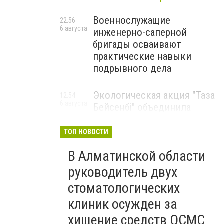
Военнослужащие
22:56
6 августа
инженерно-саперной
бригады осваивают
практические навыки
подрывного дела
Экологическая акция "Таза
12:54
6 августа
Бейсенбі" объединила
свыше 22 тысяч жителей
Алматинской области
ТОП НОВОСТИ
ЭКОАКЦИЯ
В Алматинской области
руководитель двух
стоматологических
клиник осужден за
хищение средств ОСМС