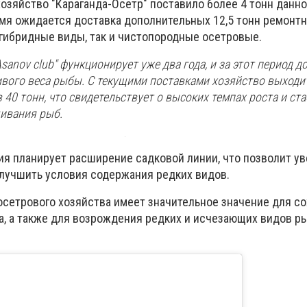
хозяйство "Караганда-Осетр" поставило более 4 тонн данно
емя ожидается доставка дополнительных 12,5 тонн ремонт
 гибридные виды, так и чистопородные осетровые.
sanov club" функционирует уже два года, и за этот период д
ивого веса рыбы. С текущими поставками хозяйство выходи
40 тонн, что свидетельствует о высоких темпах роста и ст
ивания рыб.
я планирует расширение садковой линии, что позволит у
лучшить условия содержания редких видов.
осетрового хозяйства имеет значительное значение для с
, а также для возрождения редких и исчезающих видов рыб