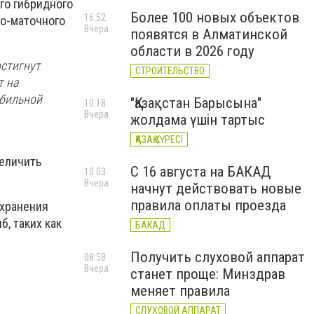
го гибридного
Более 100 новых объектов
16:52
но-маточного
Вчера
появятся в Алматинской
области в 2026 году
остигнут
СТРОИТЕЛЬСТВО
т на
абильной
"Қазақстан Барысына"
10:18
Вчера
жолдама үшін тартыс
ҚАЗАҚ КҮРЕСІ
величить
С 16 августа на БАКАД
10:03
Вчера
начнут действовать новые
правила оплаты проезда
охранения
, таких как
БАКАД
Получить слуховой аппарат
08:58
Вчера
станет проще: Минздрав
меняет правила
СЛУХОВОЙ АППАРАТ