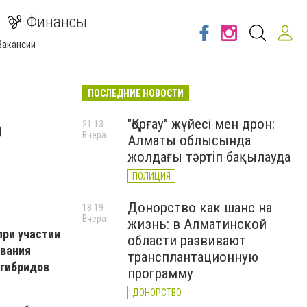
Финансы
Вакансии
ПОСЛЕДНИЕ НОВОСТИ
о
"Қорғау" жүйесі мен дрон:
21:13
Вчера
Алматы облысында
жолдағы тәртіп бақылауда
ПОЛИЦИЯ
Донорство как шанс на
18:19
Вчера
жизнь: в Алматинской
при участии
области развивают
ования
трансплантационную
 гибридов
программу
ДОНОРСТВО