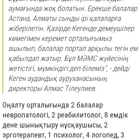
аумағында жоқ болатын. Ерекше балалар
Астана, Алматы сынды ірі қалаларға
жіберілетін. Қазірде Кегенде демеушілер
көмегімен керемет орталығымыз
ашылып, балалар портал арқылы тегін ем
қабылдап жатыр. Бұл МӘМС жүйесінің
жетістігі, мүмкіндігі деп білеміз", - дейді
Кеген аудандық ауруханасының
директоры Алмас Тілеулиев.
Оңалту орталығында 2 балалар
невропатологі, 2 реабилитолог, 8 емдік
дене шынықтыру нұсқаушысы, 2
эрготерапевт, 1 психолог, 4 логопед, 3