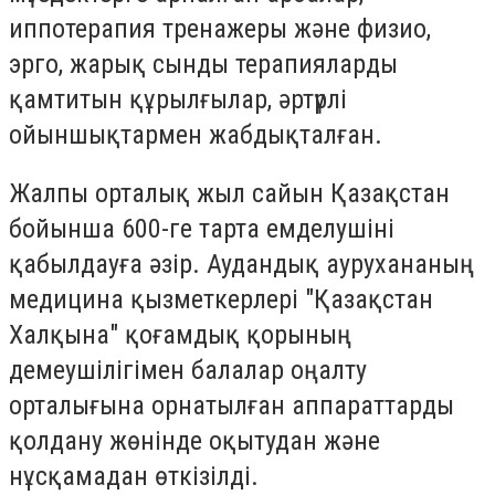
иппотерапия тренажеры және физио,
эрго, жарық сынды терапияларды
қамтитын құрылғылар, әртүрлі
ойыншықтармен жабдықталған.
Жалпы орталық жыл сайын Қазақстан
бойынша 600-ге тарта емделушіні
қабылдауға әзір. Аудандық аурухананың
медицина қызметкерлері "Қазақстан
Халқына" қоғамдық қорының
демеушілігімен балалар оңалту
орталығына орнатылған аппараттарды
қолдану жөнінде оқытудан және
нұсқамадан өткізілді.