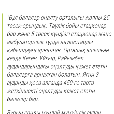
"Бұл балалар оңалту орталығы жалпы 25
төсек-орындық. Тәулік бойы стационар
бар және 5 төсек күндізгі стационар және
амбулаторлық түрде науқастарды
қабылдауға арналған. Орталық ашылған
кезде Кеген, Ұйғыр, Райымбек
аудандарындағы оңалтуды қажет ететін
балаларға арналған болатын. Яғни 3
ауданды қоса алғанда 450-ге тарта
жеткіншекті оңалтуды қажет ететін
балалар бар.
Бұрын соңды мұндай мүмкіндік аудан