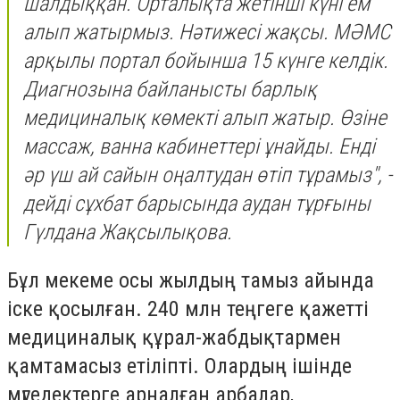
шалдыққан. Орталықта жетінші күні ем
алып жатырмыз. Нәтижесі жақсы. МӘМС
арқылы портал бойынша 15 күнге келдік.
Диагнозына байланысты барлық
медициналық көмекті алып жатыр. Өзіне
массаж, ванна кабинеттері ұнайды. Енді
әр үш ай сайын оңалтудан өтіп тұрамыз", -
дейді сұхбат барысында аудан тұрғыны
Гүлдана Жақсылықова.
Бұл мекеме осы жылдың тамыз айында
іске қосылған. 240 млн теңгеге қажетті
медициналық құрал-жабдықтармен
қамтамасыз етіліпті. Олардың ішінде
мүгедектерге арналған арбалар,