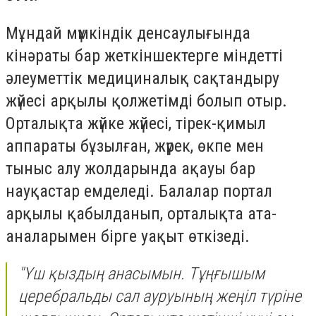
Мұндай мүмкіндік денсаулығында
кінәраты бар жеткіншектерге міндетті
әлеуметтік медициналық сақтандыру
жүйесі арқылы қолжетімді болып отыр.
Орталықта жүйке жүйесі, тірек-қимыл
аппараты бұзылған, жүрек, өкпе мен
тыныс алу жолдарында ақауы бар
науқастар емделеді. Балалар портал
арқылы қабылданып, орталықта ата-
аналарымен бірге уақыт өткізеді.
"Үш қыздың анасымын. Тұңғышым
церебральды сал ауруының жеңіл түріне