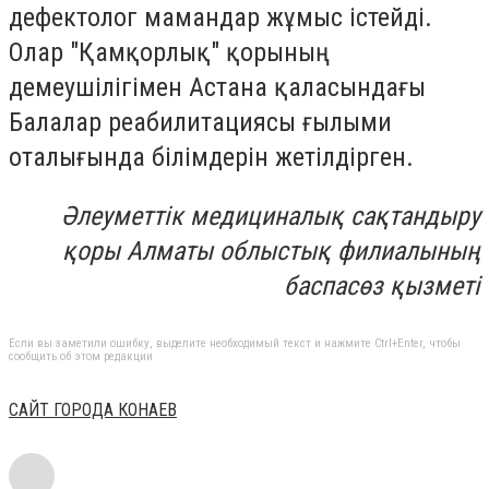
дефектолог мамандар жұмыс істейді.
Олар "Қамқорлық" қорының
демеушілігімен Астана қаласындағы
Балалар реабилитациясы ғылыми
оталығында білімдерін жетілдірген.
Әлеуметтік медициналық сақтандыру
қоры Алматы облыстық филиалының
баспасөз қызметі
Если вы заметили ошибку, выделите необходимый текст и нажмите Ctrl+Enter, чтобы
сообщить об этом редакции
САЙТ ГОРОДА КОНАЕВ