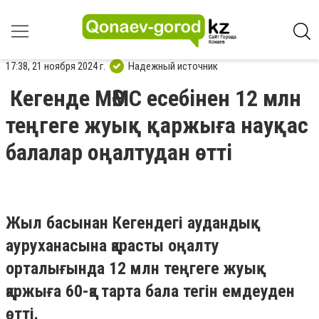
17:38, 21 ноября 2024 г.
Надежный источник
Кегенде МӘМС есебінен 12 млн
теңгеге жуық қаржыға науқас
балалар оңалтудан өтті
Жыл басынан Кегендегі аудандық
ауруханасына қарасты оңалту
орталығында 12 млн теңгеге жуық
қаржыға 60-қа тарта бала тегін емдеуден
өтті.