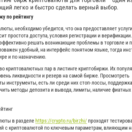
йтинг бирж криптовалюты для торговли – один и
ющий легко и быстро сделать верный выбор.
жу по рейтингу
люты, необходимо убедится, что она предоставляет услуг
исит простота доступа, условия регистрации и верификации
эффективно решать возникающие проблемы в торговле и 
ловажен удобный, на интерфейс понятном языке, тогда ин
ире и по назначению.
во криптовалютных пар в листинге криптобиржи. Их популя
овень ликвидности и резерв на самой бирже. Просмотреть
ы инструменты, есть ли среди них стоп-лоссы, поддержка 
учить методы депозита и вывода, лимиты, наличие фиатных
ейтинг
люты в разделе
https://crypto.ru/birzhi/
проходят тестирова
ий с криптовалютой по ключевым параметрам, влияющим н