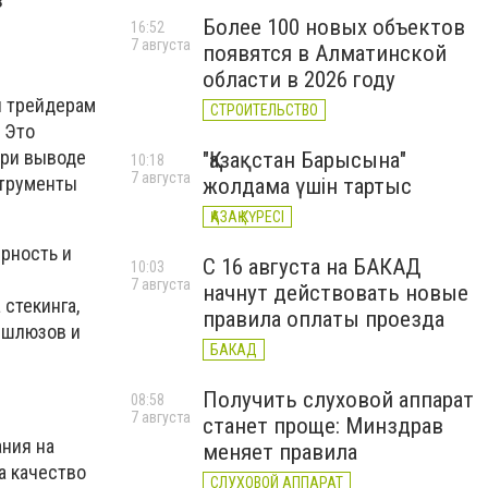
з
Более 100 новых объектов
16:52
7 августа
появятся в Алматинской
области в 2026 году
и трейдерам
СТРОИТЕЛЬСТВО
. Это
при выводе
"Қазақстан Барысына"
10:18
7 августа
струменты
жолдама үшін тартыс
ҚАЗАҚ КҮРЕСІ
рность и
С 16 августа на БАКАД
10:03
7 августа
начнут действовать новые
стекинга,
правила оплаты проезда
 шлюзов и
БАКАД
Получить слуховой аппарат
08:58
7 августа
станет проще: Минздрав
ния на
меняет правила
а качество
СЛУХОВОЙ АППАРАТ