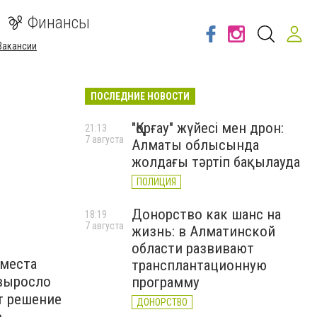
Финансы
Вакансии
ПОСЛЕДНИЕ НОВОСТИ
"Қорғау" жүйесі мен дрон:
21:13
7 августа
Алматы облысында
жолдағы тәртіп бақылауда
ПОЛИЦИЯ
Донорство как шанс на
18:19
7 августа
жизнь: в Алматинской
области развивают
 места
трансплантационную
 выросло
программу
т решение
ДОНОРСТВО