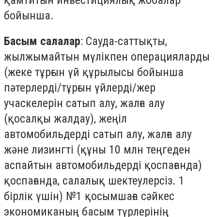
бойынша.
Басым салалар
: Сауда-саттықты,
жылжымайтын мүлікпен операцияларды
(жеке тұрғын үй құрылысы бойынша
пәтерлерді/тұрғын үйлерді/жер
учаскелерін сатып алу, жалға алу
(қосалқы жалдау), жеңіл
автомобильдерді сатып алу, жалға алу
және лизингті (құны 10 млн теңгеден
аспайтын автомобильдерді қоспағанда)
қоспағанда, салалық шектеулерсіз. 1
бірлік үшін) №1 қосымшаға сәйкес
экономиканың басым түрлерінің