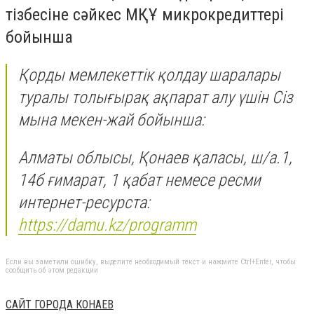
тізбесіне сәйкес МҚҰ микрокредиттері
бойынша
Қорды мемлекеттік қолдау шаралары
туралы толығырақ ақпарат алу үшін Сіз
мына мекен-жай бойынша:
Алматы облысы, Қонаев қаласы, ш/а.1,
14б ғимарат, 1 қабат немесе ресми
интернет-ресурста:
https://damu.kz/programm
Если вы заметили ошибку, выделите необходимый текст и нажмите Ctrl+Enter, чтобы
сообщить об этом редакции
САЙТ ГОРОДА КОНАЕВ