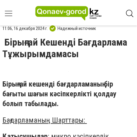
11:06, 16 декабря 2024 г.
Надежный источник
Бірыңғай Кешенді Бағдарлама
Тұжырымдамасы
Бірыңғай кешенді бағдарламаның бір
бағыты шағын кәсіпкерлікті қолдау
болып табылады.
Бағдарламаның Шарттары:
Қатысушылар
: микро кәсіпкерлік