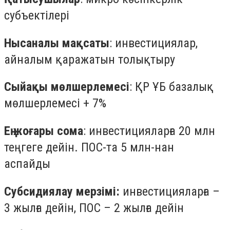
субъектілері
Нысаналы мақсаты
: инвестициялар,
айналым қаражатын толықтыру
Сыйақы мөлшерлемесі
: ҚР ҰБ базалық
мөлшерлемесі + 7%
Ең жоғары сома
: инвестицияларға 20 млн
теңгеге дейін. ПОС-та 5 млн-нан
аспайды
Субсидиялау мерзімі:
инвестицияларға –
3 жылға дейін, ПОС – 2 жылға дейін