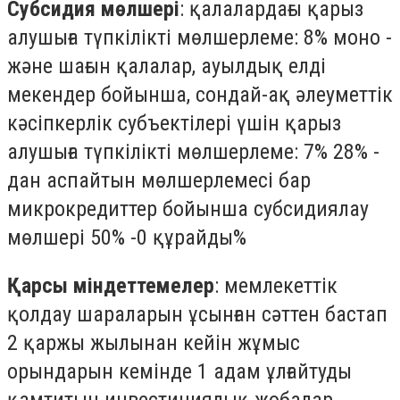
Субсидия мөлшері
: қалалардағы қарыз
алушыға түпкілікті мөлшерлеме: 8% моно -
және шағын қалалар, ауылдық елді
мекендер бойынша, сондай-ақ әлеуметтік
кәсіпкерлік субъектілері үшін қарыз
алушыға түпкілікті мөлшерлеме: 7% 28% -
дан аспайтын мөлшерлемесі бар
микрокредиттер бойынша субсидиялау
мөлшері 50% -0 құрайды%
Қарсы міндеттемелер
: мемлекеттік
қолдау шараларын ұсынған сәттен бастап
2 қаржы жылынан кейін жұмыс
орындарын кемінде 1 адам ұлғайтуды
қамтитын инвестициялық жобалар