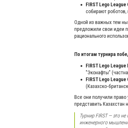
FIRST Lego League 
собирают роботов,
Одной из важных тем ны
предложили свои идеи п
рационального использо
По итогам турнира побе
FIRST Lego League 
"Эконафты" (частна
FIRST Lego League 
(Казахско-британс
Все они получили право 
представить Казахстан 
Турнир FIRST — это не
инженерного мышления,