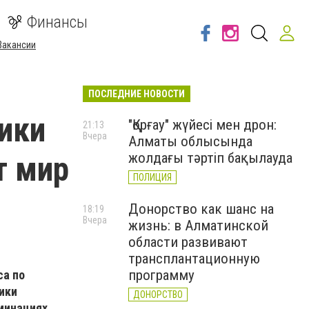
Финансы
Вакансии
ПОСЛЕДНИЕ НОВОСТИ
ики
"Қорғау" жүйесі мен дрон:
21:13
Вчера
Алматы облысында
т мир
жолдағы тәртіп бақылауда
ПОЛИЦИЯ
Донорство как шанс на
18:19
Вчера
жизнь: в Алматинской
области развивают
трансплантационную
программу
са по
ики
ДОНОРСТВО
минациях,