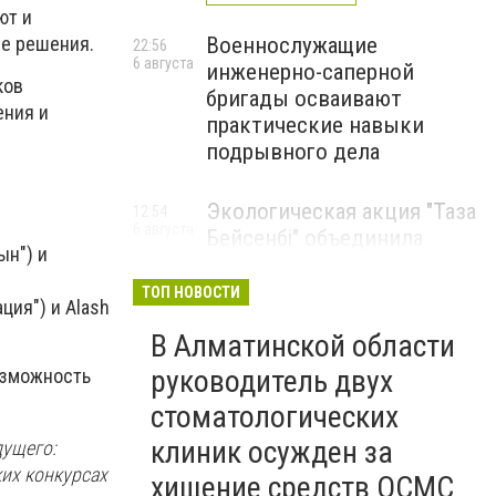
ют и
е решения.
Военнослужащие
22:56
6 августа
инженерно-саперной
ков
бригады осваивают
ения и
практические навыки
подрывного дела
Экологическая акция "Таза
12:54
6 августа
Бейсенбі" объединила
ын") и
свыше 22 тысяч жителей
Алматинской области
ТОП НОВОСТИ
ция") и Alash
ЭКОАКЦИЯ
В Алматинской области
руководитель двух
возможность
стоматологических
клиник осужден за
дущего:
ких конкурсах
хищение средств ОСМС