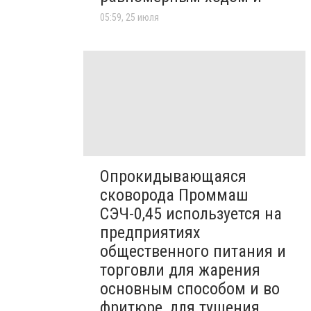
05:59, 25 июля
Опрокидывающаяся
сковорода Проммаш
СЭЧ-0,45 используется на
предприятиях
общественного питания и
торговли для жарения
основным способом и во
фритюре, для тушения,