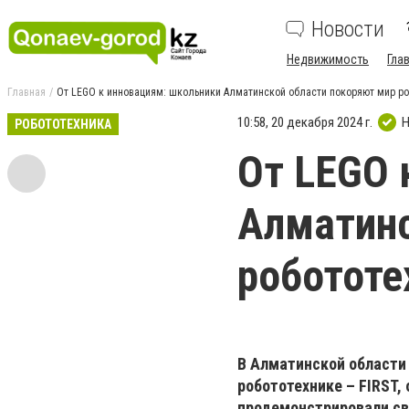
Новости
Недвижимость
Гла
Главная
От LEGO к инновациям: школьники Алматинской области покоряют мир ро
10:58, 20 декабря 2024 г.
Н
РОБОТОТЕХНИКА
От LEGO 
Алматинс
робототе
В Алматинской области
робототехнике – FIRST
продемонстрировали св