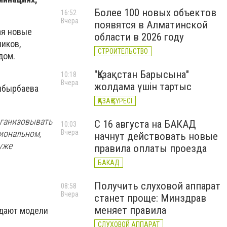
Более 100 новых объектов
16:52
Вчера
появятся в Алматинской
ая новые
области в 2026 году
ников,
СТРОИТЕЛЬСТВО
дом.
"Қазақстан Барысына"
10:18
Вчера
жолдама үшін тартыс
нбырбаева
ҚАЗАҚ КҮРЕСІ
рганизовывать
С 16 августа на БАКАД
10:03
иональном,
Вчера
начнут действовать новые
уже
правила оплаты проезда
БАКАД
Получить слуховой аппарат
08:58
Вчера
станет проще: Минздрав
меняет правила
здают модели
СЛУХОВОЙ АППАРАТ