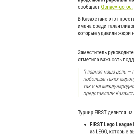
сообщает
Qonaev-gorod.
В Казахстане этот прес
имена среди талантливой
которые удивили жюри н
Заместитель руководите
отметила важность под
"Главная наша цель —
побольше таких мероп
так и на международн
представляли Казахста
Турнир FIRST делится на
FIRST Lego League 
из LEGO, которые 