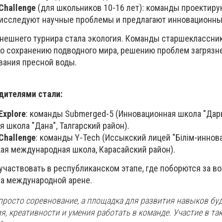
Challenge
(для школьников 10-16 лет): команды проектиру
 исследуют научные проблемы и предлагают инновационны
нешнего турнира стала экология. Команды старшеклассни
о сохранению подводного мира, решению проблем загрязн
вания пресной воды.
дителями стали:
Explore
: команды Submerged-5 (Инновационная школа "Дар
я школа "Дана", Талгарский район).
Challenge
: команды Y-Tech (Иссыкский лицей "Білім-иннова
кая международная школа, Карасайский район).
участвовать в республиканском этапе, где поборются за 
на международной арене.
 просто соревнование, а площадка для развития навыков бу
 креативности и умения работать в команде. Участие в та