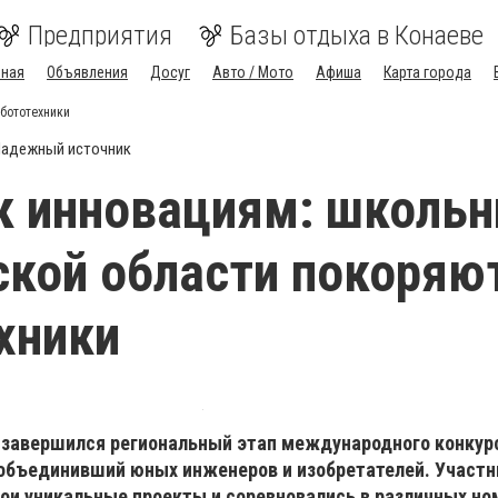
Предприятия
Базы отдыха в Конаеве
вная
Объявления
Досуг
Авто / Мото
Афиша
Карта города
бототехники
адежный источник
к инновациям: школьн
кой области покоряю
хники
 завершился региональный этап международного конкур
, объединивший юных инженеров и изобретателей. Участн
ои уникальные проекты и соревновались в различных но