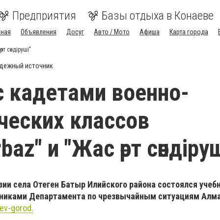
Предприятия
Базы отдыха в Конаеве
вная
Объявления
Досуг
Авто / Мото
Афиша
Карта города
т сөндіруші"
дежный источник
с кадетами военно-
ческих классов
baz" и "Жас өрт сөндіруш
ии села Отеген Батыр Илийского района состоялся учеб
дниками Департамента по чрезвычайным ситуациям Алм
ev-gorod.