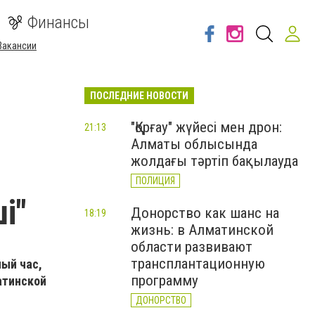
Финансы
Вакансии
ПОСЛЕДНИЕ НОВОСТИ
"Қорғау" жүйесі мен дрон:
21:13
Алматы облысында
жолдағы тәртіп бақылауда
ПОЛИЦИЯ
і"
Донорство как шанс на
18:19
жизнь: в Алматинской
области развивают
трансплантационную
ный час,
программу
атинской
ДОНОРСТВО