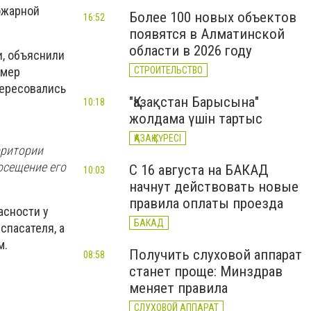
ожарной
Более 100 новых объектов
16:52
появятся в Алматинской
области в 2026 году
и, объяснили
СТРОИТЕЛЬСТВО
 мер
тересовались
"Қазақстан Барысына"
10:18
жолдама үшін тартыс
ҚАЗАҚ КҮРЕСІ
рритории
осещение его
С 16 августа на БАКАД
10:03
начнут действовать новые
правила оплаты проезда
асности у
БАКАД
спасателя, а
м.
Получить слуховой аппарат
08:58
станет проще: Минздрав
меняет правила
СЛУХОВОЙ АППАРАТ