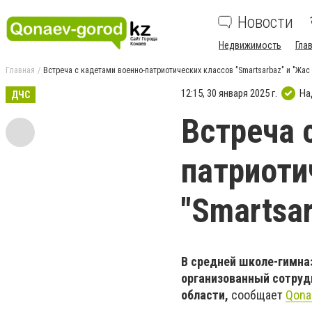
Новости
Недвижимость
Гла
Главная
Встреча с кадетами военно-патриотических классов "Smartsarbaz" и "Жас өр
12:15, 30 января 2025 г.
На
ДЧС
Встреча 
патриоти
"Smartsar
В средней школе-гимназ
организованный сотру
области,
сообщает
Qona