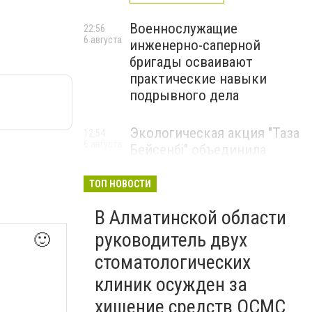
Военнослужащие
22:56
6 августа
инженерно-саперной
бригады осваивают
практические навыки
подрывного дела
Экологическая акция "Таза
12:54
6 августа
Бейсенбі" объединила
свыше 22 тысяч жителей
Алматинской области
ТОП НОВОСТИ
ЭКОАКЦИЯ
В Алматинской области
руководитель двух
🙂
стоматологических
клиник осужден за
хищение средств ОСМС