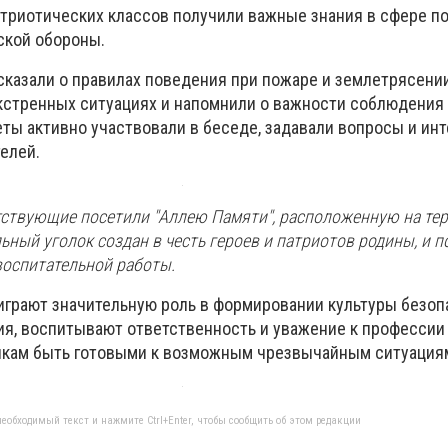
триотических классов получили важные знания в сфере п
ской обороны.
сказали о правилах поведения при пожаре и землетрясени
кстренных ситуациях и напомнили о важности соблюдения
ты активно участвовали в беседе, задавали вопросы и ин
елей.
утствующие посетили "Аллею Памяти", расположенную на те
ный уголок создан в честь героев и патриотов родины, и п
воспитательной работы.
грают значительную роль в формировании культуры безоп
я, воспитывают ответственность и уважение к профессии 
икам быть готовыми к возможным чрезвычайным ситуация
еобходимый текст и нажмите Ctrl+Enter, чтобы сообщить об этом редакции