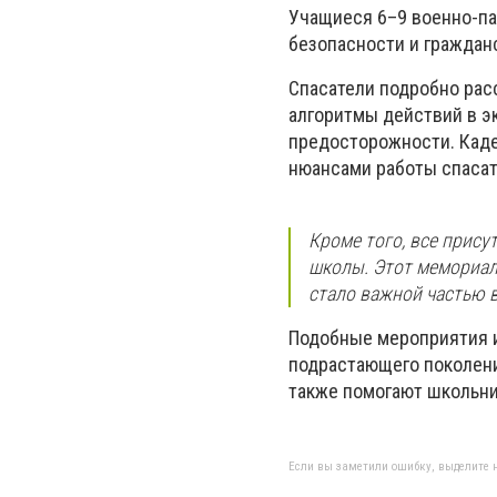
Учащиеся 6–9 военно-па
безопасности и граждан
Спасатели подробно рас
алгоритмы действий в э
предосторожности. Каде
нюансами работы спасат
Кроме того, все прис
школы. Этот мемориаль
стало важной частью 
Подобные мероприятия и
подрастающего поколени
также помогают школьн
Если вы заметили ошибку, выделите н