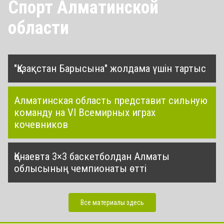
Спорт Алматинской
области
"Қазақстан Барысына" жолдама үшін тартыс
Алматинская область представит сильную
команду на VI Всемирных играх
кочевников
Қонаевта 3×3 баскетболдан Алматы
облысының чемпионаты өтті
Все материалы здесь