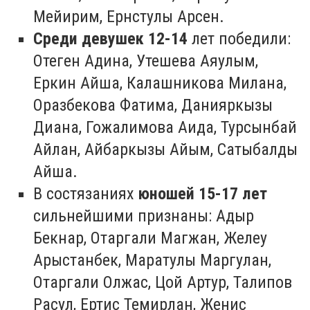
Мейирим, Ернстулы Арсен.
Среди девушек 12-14
лет победили:
Отеген Адина, Утешева Аяулым,
Еркин Айша, Калашникова Милана,
Оразбекова Фатима, Данияркызы
Диана, Гожалимова Аида, Турсынбай
Айлан, Айбаркызы Айым, Сатыбалды
Айша.
В состязаниях
юношей 15-17 лет
сильнейшими признаны: Адыр
Бекнар, Отаргали Магжан, Желеу
Арыстанбек, Маратулы Маргулан,
Отаргали Олжас, Цой Артур, Талипов
Расул, Ертис Темирлан, Женис