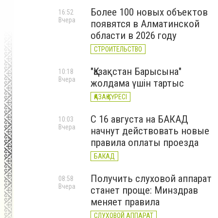
Более 100 новых объектов
16:52
Вчера
появятся в Алматинской
области в 2026 году
СТРОИТЕЛЬСТВО
"Қазақстан Барысына"
10:18
Вчера
жолдама үшін тартыс
ҚАЗАҚ КҮРЕСІ
С 16 августа на БАКАД
10:03
Вчера
начнут действовать новые
правила оплаты проезда
БАКАД
Получить слуховой аппарат
08:58
Вчера
станет проще: Минздрав
меняет правила
СЛУХОВОЙ АППАРАТ