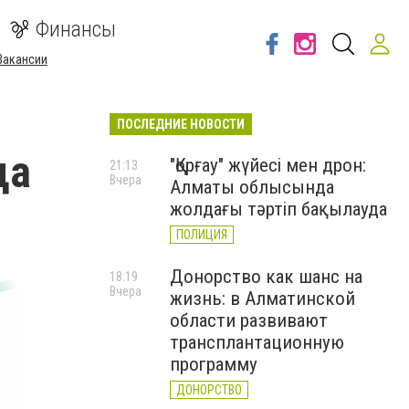
Финансы
Вакансии
ПОСЛЕДНИЕ НОВОСТИ
ца
"Қорғау" жүйесі мен дрон:
21:13
Вчера
Алматы облысында
жолдағы тәртіп бақылауда
ПОЛИЦИЯ
Донорство как шанс на
18:19
Вчера
жизнь: в Алматинской
области развивают
трансплантационную
программу
ДОНОРСТВО