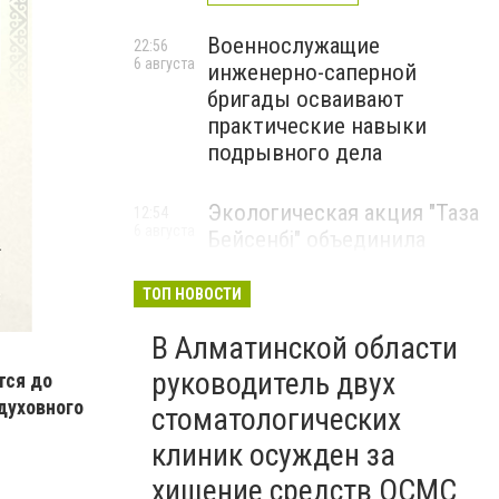
Военнослужащие
22:56
6 августа
инженерно-саперной
бригады осваивают
практические навыки
подрывного дела
Экологическая акция "Таза
12:54
6 августа
Бейсенбі" объединила
свыше 22 тысяч жителей
Алматинской области
ТОП НОВОСТИ
ЭКОАКЦИЯ
В Алматинской области
руководитель двух
тся до
духовного
стоматологических
клиник осужден за
хищение средств ОСМС