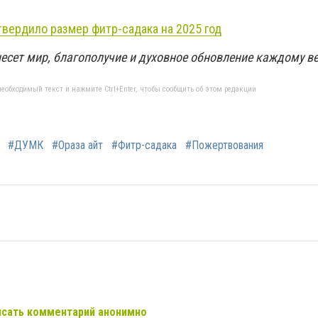
вердило размер фитр-садака на 2025 год
несет мир, благополучие и духовное обновление каждому в
еобходимый текст и нажмите Ctrl+Enter, чтобы сообщить об этом редакции
#ДУМК
#Ораза айт
#Фитр-садака
#Пожертвования
сать комментарий анонимно