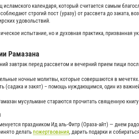
ц исламского календаря, который считается самым благос
соблюдают строгий пост (уразу) от рассвета до заката, в
мирских удовольствий.
зическое испытание, но и духовная практика, призванная ук
ии Рамазана
нний завтрак перед рассветом и вечерний прием пищи посл
тельные ночные молитвы, которые совершаются в мечетях
ть (садака и закят) – помощь нуждающимся, один из важн
 Рамазан мусульмане стараются прочитать священную книгу
а
менуется праздником Ид аль-Фитр (Ораза-айт) — днем радо
ринято делать
пожертвования
, дарить подарки и собираться