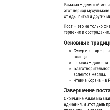
Рамазан – девятый меся
этот период мусульмане 
от еды, питья и других 
Пост — это не только фи
терпение и сострадание.
Основные традиц
Сухур и ифтар – ра
солнца.
Таравих – дополни
Благотворительнос
аспектов месяца.
Чтение Корана – в
Завершение пост
Окончание Рамазана зна
единения. В этот день п