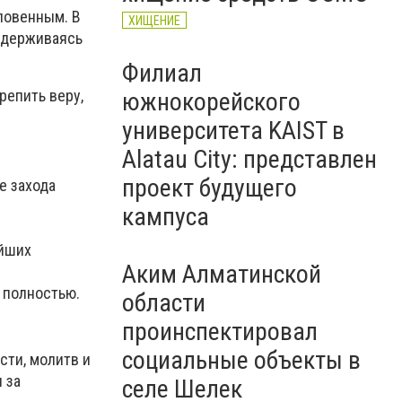
ловенным. В
ХИЩЕНИЕ
оздерживаясь
Филиал
репить веру,
южнокорейского
университета KAIST в
Alatau City: представлен
проект будущего
е захода
кампуса
.
ейших
Аким Алматинской
 полностью.
области
проинспектировал
социальные объекты в
сти, молитв и
 за
селе Шелек