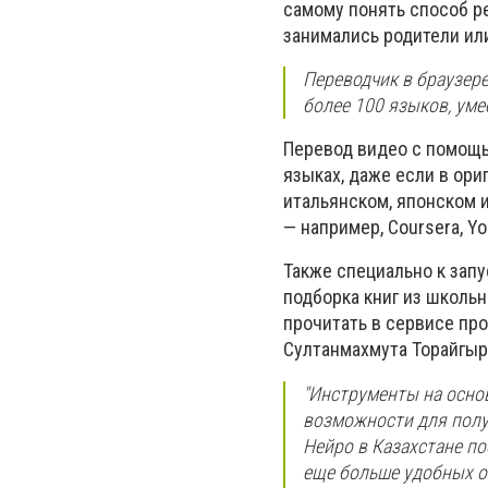
самому понять способ ре
занимались родители или
Переводчик в браузер
более 100 языков, уме
Перевод видео с помощь
языках, даже если в ори
итальянском, японском 
— например,
Coursera,
Yo
Также специально к зап
подборка книг из школь
прочитать в сервисе пр
Султанмахмута Торайгыр
"Инструменты на осно
возможности для полу
Нейро в Казахстане п
еще больше удобных о