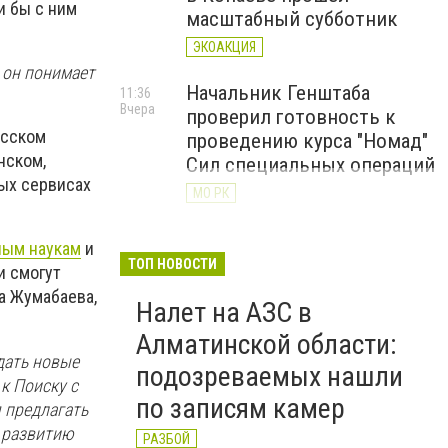
и бы с ним
масштабный субботник
ЭКОАКЦИЯ
 он понимает
Начальник Генштаба
11:36
Вчера
проверил готовность к
усском
проведению курса "Номад"
нском,
Сил специальных операций
ных сервисах
МО РК
Год, наполненный заботой:
11:00
ным наукам
и
Вчера
Центр поддержки детей
ТОП НОВОСТИ
и смогут
Алматинской области
а Жумабаева,
Налет на АЗС в
отпраздновал первую
годовщину
Алматинской области:
дать новые
ДЕТИ
подозреваемых нашли
к Поиску с
по записям камер
 предлагать
о развитию
РАЗБОЙ