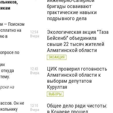
инженерно-саперной
ольников,
бригады осваивают
никам
практические навыки
подрывного дела
ми —
Поиском
есплатно на
Экологическая акция "Таза
12:54
ию в
Вчера
Бейсенбі" объединила
свыше 22 тысяч жителей
Алматинской области
вопросе по
ЭКОАКЦИЯ
дин
ЦИК проверил готовность
12:43
 откуда
Вчера
Алматинской области к
 тему.
выборам депутатов
Курултая
роке на
ВЫБОРЫ
лассов.
Он не
Общее дело ради чистоты:
12:10
школьнику
Вчера
в Конаеве прошел