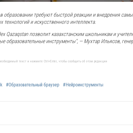
в образовании требуют быстрой реакции и внедрения самы
 технологий и искусственного интеллекта.
dex Qazaqstan позволит казахстанским школьникам и учител
ые образовательные инструменты", — Мухтар Ильясов, ген
еобходимый текст и нажмите Ctrl+Enter, чтобы сообщить об этом редакции
ik
#Образовательный браузер
#Нейроинструменты