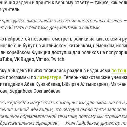
шения задачи и прийти к верному ответу — так же, как есл
 учитель.
е пригодится школьникам в изучении иностранных языков —
ет работать с текстами, документами и сайтами.
ю нейросетей позволит смотреть ролики на казахском и р
гинале они будут на английском, китайском, немецком, испа
или корейском. Функция доступна для роликов на популяр
uTube, VK Видео, Vimeo, Twitch.
уску в Яндекс Книгах появились раздел с изданиями
по точ
ной программы по
литературе.
Теперь казахстанские ученик
оизведения Абая Кунанбаева, Ыбырая Алтынсарина, Магжан
ова, Бердибека Сокпакбаева.
ве нейросетей могут стать помощниками для школьников и 
чения знаний.
Мы видим, что сегодня около трети запросов 
освящены образовательной тематике
, поэтому мы стремимся
бразовательных сценариев", — Улан
Кайрбеков, директор п