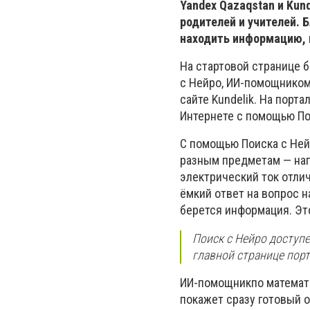
Yandex Qazaqstan и
Kund
родителей и учителей.
Б
находить информацию, н
На стартовой странице 
с Нейро,
ИИ-п
омощнико
сайте
Kundelik
.
На порта
Интернете с помощью По
С помощью
Поиска с Не
разным предметам — нап
электрический ток отли
ёмкий
ответ
на вопрос н
берется информация. Эт
Поиск с Нейр
о доступе
главной странице порт
ИИ-п
омощник
по математ
покажет сразу готовый о