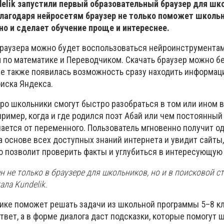
elik
запустили первый образовательный браузер для шк
лагодаря нейросетям браузер не только поможет школь
о и сделает обучение проще и интереснее.
браузера можно будет воспользоваться нейроинструмента
м
по математике и
Переводчиком
.
С
качать
браузер можно б
ле также появилась возможность сразу находить информац
иска Яндекса
.
йро
школьники смогут быстро разобраться в том или ином 
ример, когда и где родился поэт Абай или чем постоянный
чается от переменного.
Пользователь
мгновенно получит о
а основе всех доступных знаний интернета и увидит сайты,
о позволит проверить факты и углубиться в интересующую
н не только в браузере для школьников, но и в
поисковой ст
ала Kundelik
.
ике
поможет решать задачи из школьной программы 5–8 к
твет,
а в форме диалога даст подсказки, которые помогут 