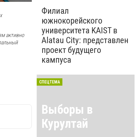
Филиал
х
южнокорейского
университета KAIST в
ям активно
Alatau City: представлен
еральный
проект будущего
кампуса
СПЕЦТЕМА
Выборы в
Курултай