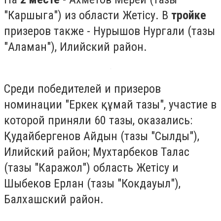
"Каршыга") из области Жетісу. В
тройке
призеров также - Нурышов Нургали (тазы
"Аламан"), Илийский район.
Среди победителей и призеров
номинации "Еркек құмай тазы", участие в
которой приняли 60 тазы, оказались:
Қудайбергенов Айдын (тазы "Сылды"),
Илийский район; Мухтарбеков Талас
(тазы "Каражол") область Жетісу и
Шыбеков Ерлан (тазы "Кокдауыл"),
Балхашский район.