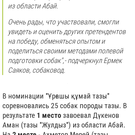
из области Абай.
Очень рады, что участвовали, смогли
увидеть и оценить других претендентов
на победу, обменяться опытом и
поделиться своими методами полевой
подготовки собак",- подчеркнул Ермек
Саяков, собаковод.
В номинации "Ұрғашы құмай тазы"
соревновались 25 собак породы тазы. В
результате
1 место
завоевал Дүкенов
Аман (тазы "Жулдыз") из области Абай.
На
2 месте
- Ахметов Мерей (тазы