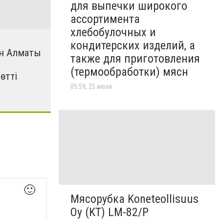
для выпечки широкого
ассортимента
хлебобулочных и
кондитерских изделий, а
н Алматы
также для приготовления
(термообработки) мясн
өтті
05:59, 25 июля
🙂
Мясорубка Koneteollisuus
Oy (KT)​ LM-82/P