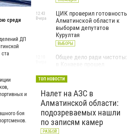
ЦИК проверил готовность
12:43
Вчера
бою среди
Алматинской области к
выборам депутатов
Курултая
зделений ДП
ВЫБОРЫ
атинской
 ста
Общее дело ради чистоты:
12:10
Вчера
в Конаеве прошел
масштабный субботник
лиции
ТОП НОВОСТИ
ЭКОАКЦИЯ
ков,
Налет на АЗС в
портивных и
Алматинской области:
подозреваемых нашли
ашного боя
по записям камер
портсменов.
РАЗБОЙ