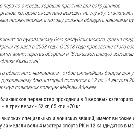
 в первую очередь, хорошая практика для сотрудников
рганов, которые ежедневно выходят на службу, сталкивают
ми проявлениями, а потому должны обладать навыками р
ионат по рукопашному бою республиканского уровня сред
траны прошел в 2003 году. С 2018 года проведение этого со
митет министерства обороны и "Всеказахстанскую ассоциа
блики Казахстан".
го областного чемпионата - отбор сильнейших борцов для у
рукопашному бою, который состоится с 22 по 24 августа 20
черкнул полковник полиции Мейрам Абикеев.
ликанское первенство проходили в 8 весовых категориях (
 в трех весах - 52 кг, 65 кг и +70 кг.
е высоких специальных и воинских званий, имеют высокие
у за медали вели 4 мастера спорта РК и 12 кандидатов в ма