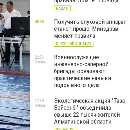
правила оплаты проезда
БАКАД
Получить слуховой аппарат
08:58
станет проще: Минздрав
меняет правила
СЛУХОВОЙ АППАРАТ
Военнослужащие
22:56
Вчера
инженерно-саперной
бригады осваивают
практические навыки
подрывного дела
Экологическая акция "Таза
12:54
Вчера
Бейсенбі" объединила
свыше 22 тысяч жителей
Алматинской области
ЭКОАКЦИЯ