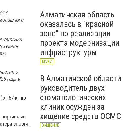
ся с
Алматинская область
укопашного
оказалась в "красной
зоне" по реализации
и силовых
проекта модернизации
стязания
инфраструктуры
цию
МЭКС
частия в
В Алматинской области
25 года в
руководитель двух
стоматологических
от 57 кг до
клиник осужден за
хищение средств ОСМС
 спортивные
стера спорта.
ХИЩЕНИЕ