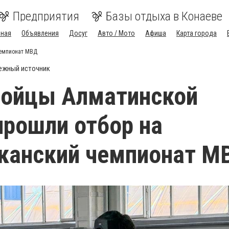
Предприятия
Базы отдыха в Конаеве
вная
Объявления
Досуг
Авто / Мото
Афиша
Карта города
чемпионат МВД
ежный источник
бойцы Алматинской
прошли отбор на
канский чемпионат М