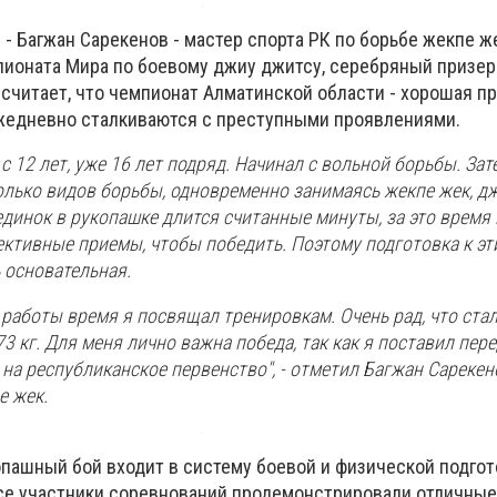
- Багжан Сарекенов - мастер спорта РК по борьбе жекпе же
ионата Мира по боевому джиу джитсу, серебряный призер
считает, что чемпионат Алматинской области - хорошая пр
жедневно сталкиваются с преступными проявлениями.
с 12 лет, уже 16 лет подряд. Начинал с вольной борьбы. Зат
олько видов борьбы, одновременно занимаясь жекпе жек, д
динок в рукопашке длится считанные минуты, за это время
ктивные приемы, чтобы победить. Поэтому подготовка к эт
 основательная.
 работы время я посвящал тренировкам. Очень рад, что ста
73 кг. Для меня лично важна победа, так как я поставил пер
 на республиканское первенство", - отметил Багжан Сарекен
е жек.
опашный бой входит в систему боевой и физической подго
все участники соревнований продемонстрировали отличны