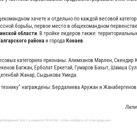
щекомандном зачете и отдельно по каждой весовой категор
ссной борьбы, первое место в общекомандном первенстве
инской области
. В тройке лидеров также: территориальны
алгарского района
и города
Конаев
.
есовых категориях признаны: Алимханов Марлен, Скендир К
кенов Багжан, Ерболат Еркетай, Гумаров Бахыт, Шамша Сул
Дегенбай Жанар, Сыдыкова Умида.
 технику" награждены: Бердалиева Аружан и Жанабергенов
Лили
еобходимый текст и нажмите Ctrl+Enter, чтобы сообщить об этом редакции