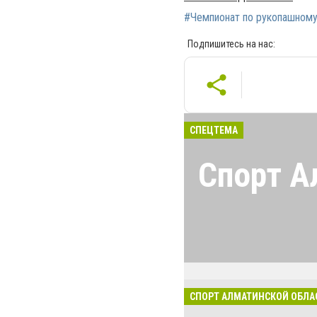
#Чемпионат по рукопашном
Подпишитесь на нас:
СПЕЦТЕМА
Спорт А
Все о спорте в 
Соревнования, 
новости и спор
Алматинской об
спорта в регион
СПОРТ АЛМАТИНСКОЙ ОБЛА