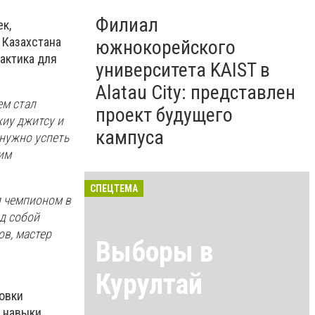
Филиал
к,
 Казахстана
южнокорейского
актика для
университета KAIST в
Alatau City: представлен
ем стал
проект будущего
жиу джитсу и
кампуса
 нужно успеть
им
СПЕЦТЕМА
л чемпионом в
ед собой
ов, мастер
Выборы в
Курултай
товки
е навыки