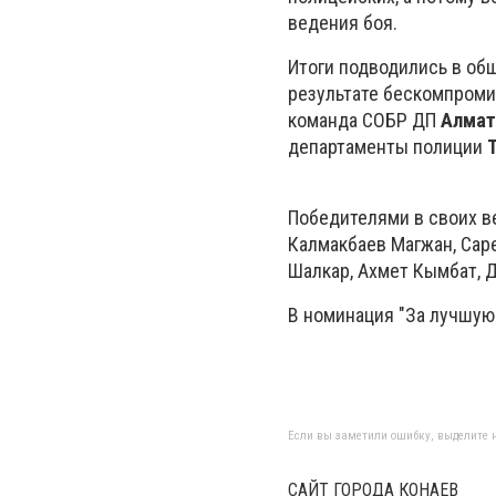
ведения боя.
Итоги подводились в об
результате бескомпроми
команда СОБР ДП
Алмат
департаменты полиции
Т
Победителями в своих в
Калмакбаев Магжан, Саре
Шалкар, Ахмет Кымбат, 
В номинация "За лучшую
Если вы заметили ошибку, выделите н
САЙТ ГОРОДА КОНАЕВ