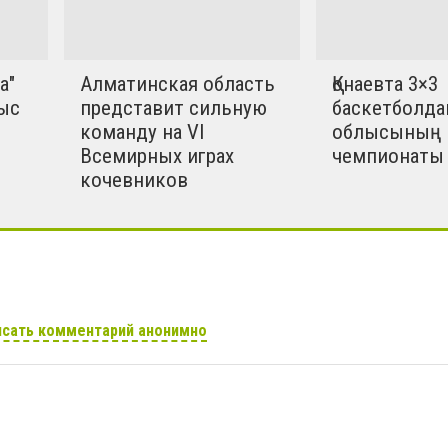
а"
Алматинская область
Қонаевта 3×3
ыс
представит сильную
баскетболда
команду на VI
облысының
Всемирных играх
чемпионаты 
кочевников
сать комментарий анонимно