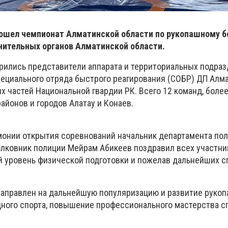
рошел чемпионат Алматинской области по рукопашному 
нительных органов Алматинской области.
рились представители аппарата и территориальных подра
пециального отряда быстрого реагирования (СОБР) ДП Алм
их частей Национальной гвардии РК. Всего 12 команд, более
айонов и городов Алатау и Конаев.
онии открытия соревнований начальник департамента по
олковник полиции Мейрам Абикеев поздравил всех участни
й уровень физической подготовки и пожелав дальнейших с
 направлен на дальнейшую популяризацию и развитие рукоп
дного спорта, повышение профессионального мастерства с