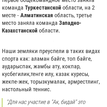
первое общекомандное место заняла
команда
Туркестанской
области, на 2
месте -
Алматинская
область, третье
место заняла команда
Западно-
Казахстанской
области.
Наши земляки преуспели в таких видах
спорта как: аламан байге, топ байге,
аударыспак, жамбы ату, кокпар,
кусбегилик,тенге илу, казак куресы,
жекпе-жек, торызкумалак, армрестлинг,
настольный теннис.
"Для нас участие в "Ак, бидай" это