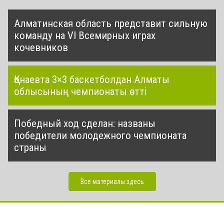
Алматинская область представит сильную
команду на VI Всемирных играх
кочевников
Қонаевта 3×3 баскетболдан Алматы
облысының чемпионаты өтті
Победный ход сделан: названы
победители молодежного чемпионата
страны
Все материалы здесь