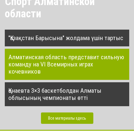
Спорт Алматинской
области
"Қазақстан Барысына" жолдама үшін тартыс
Алматинская область представит сильную
команду на VI Всемирных играх
кочевников
Қонаевта 3×3 баскетболдан Алматы
облысының чемпионаты өтті
Все материалы здесь