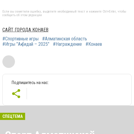
Если вы заметили ошибку, выделите необходимый текст и нажмите Ctrl+Enter, чтобы
сообщить об этом редакции
САЙТ ГОРОДА КОНАЕВ
#Спортивные игры
#Алматинская область
#Игры "Ақ бидай – 2025"
#Награждение
#Конаев
Подпишитесь на нас:
СПЕЦТЕМА