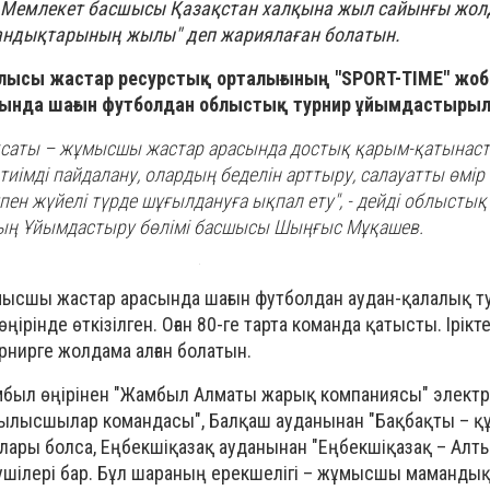
 Мемлекет басшысы Қазақстан халқына жыл сайынғы жол
дықтарының жылы" деп жариялаған болатын.
блысы жастар ресурстық орталығының "SPORT-TIME" жо
нда шағын футболдан облыстық турнир ұйымдастыры
қсаты – жұмысшы жастар арасында достық қарым-қатынаст
иімді пайдалану, олардың беделін арттыру, салауатты өмір
пен жүйелі түрде шұғылдануға ықпал ету", - дейді облыстық
ың Ұйымдастыру бөлімі басшысы Шыңғыс Мұқашев.
ысшы жастар арасында шағын футболдан аудан-қалалық ту
ңірінде өткізілген. Оған 80-ге тарта команда қатысты. Ірікт
урнирге жолдама алған болатын.
ыл өңірінен "Жамбыл Алматы жарық компаниясы" электрші
ұрылысшылар командасы", Балқаш ауданынан "Бақбақты –
ры болса, Еңбекшіқазақ ауданынан "Еңбекшіқазақ – Алт
шілері бар. Бұл шараның ерекшелігі – жұмысшы мамандық