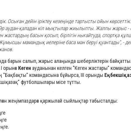
лдік. Осыған дейін іріктеу кезеңінде тартысты ойын көрсетті
Әр аудан-қаладан кіл мықтылар жиылыпты. Жалпы жарыс -
ген жастардың басын қосып, бірлігін нығайтуда, спортқа құ
Жұмысшы мамандық иелеріне баса мән беруі қуантады", - д
жанов.
анда барын салып, жарыс алаңында шеберліктерін байқатты
I орынға
Кеген
ауданынан келген "Кеген жастары" командасы
 "Бақбақты" командасына бұйырса, III орынды
Еңбекшіқа
кшіқазақ" футболшылары місе тұтты.
олған жеңімпаздарға қаржылай сыйлықтар табысталды:
ңге
еңге
еңге.