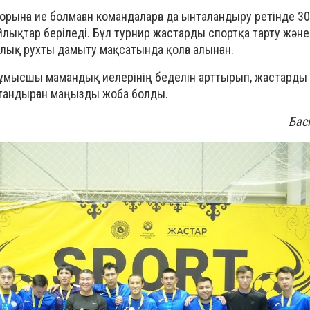
орынға ие болмаған командаларға да ынталандыру ретінде 30
лықтар беріледі. Бұл турнир жастарды спортқа тарту және
ық рухты дамыту мақсатында қолға алынған.
 жұмысшы мамандық иелерінің беделін арттырып, жастарды 
тандырған маңызды жоба болды.
Бас