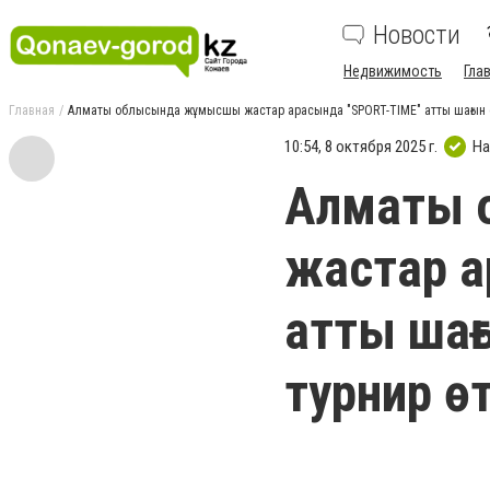
Новости
Недвижимость
Гла
Главная
Алматы облысында жұмысшы жастар арасында "SPORT-TIME" атты шағын ф
10:54, 8 октября 2025 г.
На
Алматы 
жастар а
атты шағ
турнир өт