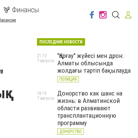
Финансы
Вакансии
ПОСЛЕДНИЕ НОВОСТИ
ы
"Қорғау" жүйесі мен дрон:
21:13
7 августа
Алматы облысында
"
жолдағы тәртіп бақылауда
ПОЛИЦИЯ
ық
Донорство как шанс на
18:19
7 августа
жизнь: в Алматинской
области развивают
трансплантационную
программу
ДОНОРСТВО