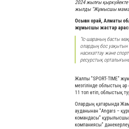
2024 жылғы қыркүйекте
жылды "Жұмысшы маман
Осыған орай, Алматы о
жұмысшы жастар арасы
"Іс-шараның басты ма
олардың бос уақытын т
насихаттау және спорт
ресурстық орталығын
Жалпы "SPORT-TIME" жұм
мезгілінде облыстың әр ө
11 топ өтіп, облыстық т
Олардың қатарында Жамб
ауданынан "Angars – қ
командасы" құрылысшыла
компаниясы" дәнекерлеу