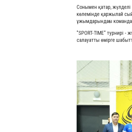
Сонымен қатар, жүлделі 
көлемінде қаржылай сый
ұжымдарындағы командал
"SPORT-TIME" турнирі -
салауатты өмірге шабыт