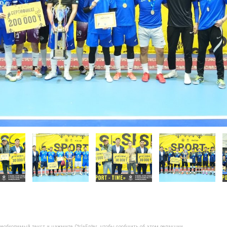
еобходимый текст и нажмите Ctrl+Enter, чтобы сообщить об этом редакции