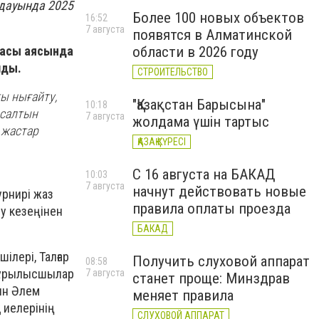
дауында 2025
Более 100 новых объектов
16:52
7 августа
появятся в Алматинской
области в 2026 году
басы аясында
лды.
СТРОИТЕЛЬСТВО
ы нығайту,
"Қазақстан Барысына"
10:18
 салтын
7 августа
жолдама үшін тартыс
 жастар
ҚАЗАҚ КҮРЕСІ
С 16 августа на БАКАД
10:03
7 августа
начнут действовать новые
рнирі жаз
правила оплаты проезда
еу кезеңінен
БАКАД
лері, Талғар
Получить слуховой аппарат
08:58
 құрылысшылар
7 августа
станет проще: Минздрав
ын Әлем
меняет правила
 иелерінің
СЛУХОВОЙ АППАРАТ