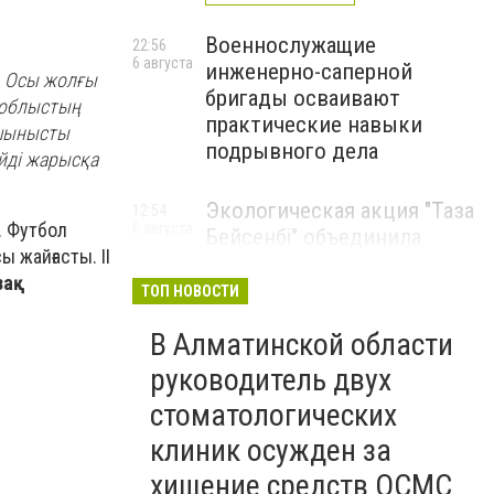
Военнослужащие
22:56
6 августа
инженерно-саперной
к. Осы жолғы
бригады осваивают
 облыстың
практические навыки
лшынысты
подрывного дела
ейді жарысқа
Экологическая акция "Таза
12:54
. Футбол
6 августа
Бейсенбі" объединила
 жайғасты. II
свыше 22 тысяч жителей
зақ
Алматинской области
ТОП НОВОСТИ
ЭКОАКЦИЯ
В Алматинской области
руководитель двух
стоматологических
клиник осужден за
хищение средств ОСМС