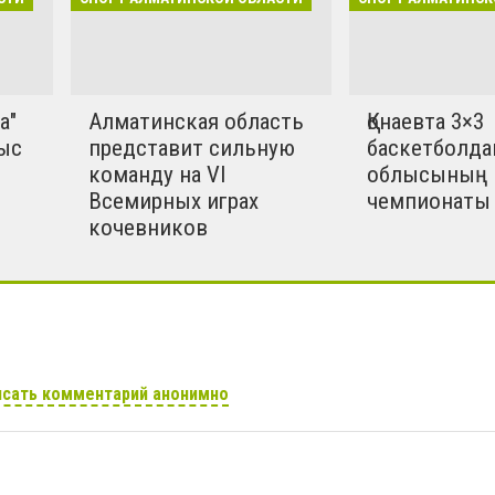
а"
Алматинская область
Қонаевта 3×3
ыс
представит сильную
баскетболда
команду на VI
облысының
Всемирных играх
чемпионаты 
кочевников
сать комментарий анонимно