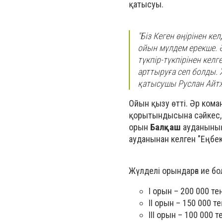
қатысуы.
"Біз Кеген өңірінен ке
ойын мүлдем ерекше. 
түкпір-түкпірінен кел
арттыруға сеп болды. 
қатысушы Руслан Айт
Ойын қызу өтті. Әр ком
қорытындысына сәйкес, 
орын
Балқаш
ауданының
ауданынан келген "Еңбе
Жүлделі орындарға ие б
І орын – 200 000 те
ІІ орын – 150 000 т
ІІІ орын – 100 000 т