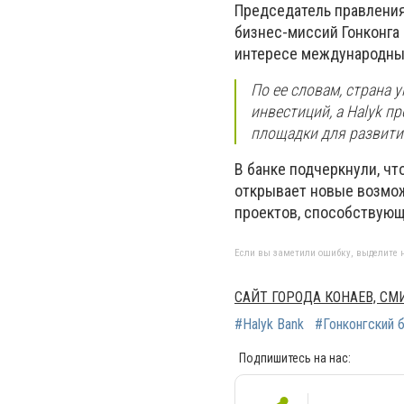
Председатель правления
бизнес-миссий Гонконга
интересе международных
По ее словам, страна 
инвестиций, а Halyk п
площадки для развити
В банке подчеркнули, чт
открывает новые возмож
проектов, способствующ
Если вы заметили ошибку, выделите н
САЙТ ГОРОДА КОНАЕВ, С
#Halyk Bank
#Гонконгский 
Подпишитесь на нас: