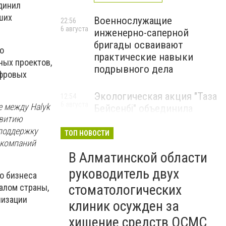
динил
ших
Военнослужащие
22:56
6 августа
инженерно-саперной
бригады осваивают
о
практические навыки
ных проектов,
подрывного дела
ифровых
Экологическая акция "Таза
12:54
6 августа
е между Halyk
Бейсенбі" объединила
звитию
свыше 22 тысяч жителей
 поддержку
Алматинской области
ТОП НОВОСТИ
 компаний
ЭКОАКЦИЯ
В Алматинской области
руководитель двух
о бизнеса
стоматологических
алом страны,
лизации
клиник осужден за
хищение средств ОСМС