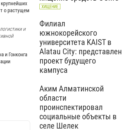
з крупнейших
ХИЩЕНИЕ
ет о растущем
Филиал
 логистики и
южнокорейского
тивной
университета KAIST в
Alatau City: представлен
а и Гонконга
проект будущего
зации
кампуса
Аким Алматинской
области
проинспектировал
социальные объекты в
селе Шелек