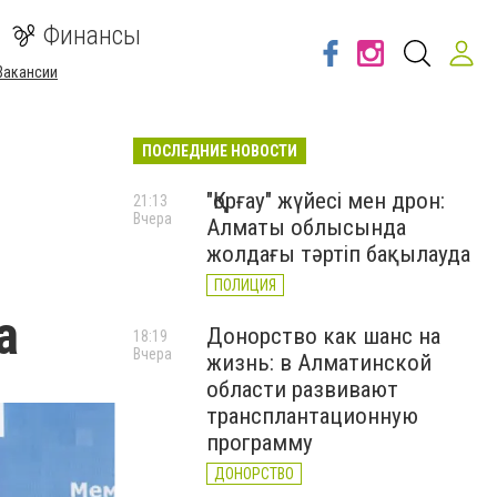
Финансы
Вакансии
ПОСЛЕДНИЕ НОВОСТИ
"Қорғау" жүйесі мен дрон:
21:13
Вчера
Алматы облысында
жолдағы тәртіп бақылауда
ПОЛИЦИЯ
а
Донорство как шанс на
18:19
Вчера
жизнь: в Алматинской
области развивают
трансплантационную
программу
ДОНОРСТВО