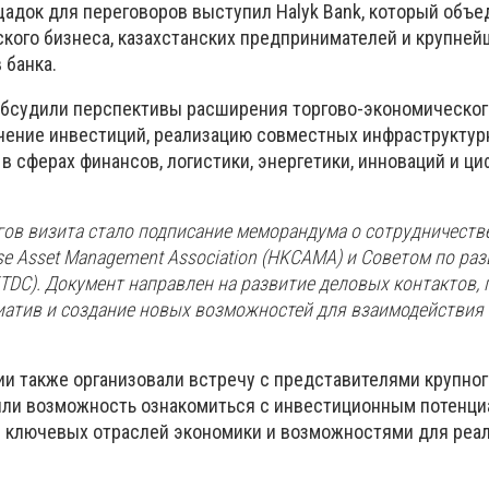
адок для переговоров выступил Halyk Bank, который объе
ского бизнеса, казахстанских предпринимателей и крупней
 банка.
обсудили перспективы расширения торгово-экономическог
чение инвестиций, реализацию совместных инфраструктур
в сферах финансов, логистики, энергетики, инноваций и ц
гов визита стало подписание меморандума о сотрудничеств
se Asset Management Association (HKCAMA) и Советом по ра
TDC). Документ направлен на развитие деловых контактов,
атив и создание новых возможностей для взаимодействия
ии также организовали встречу с представителями крупног
чили возможность ознакомиться с инвестиционным потенци
 ключевых отраслей экономики и возможностями для реа