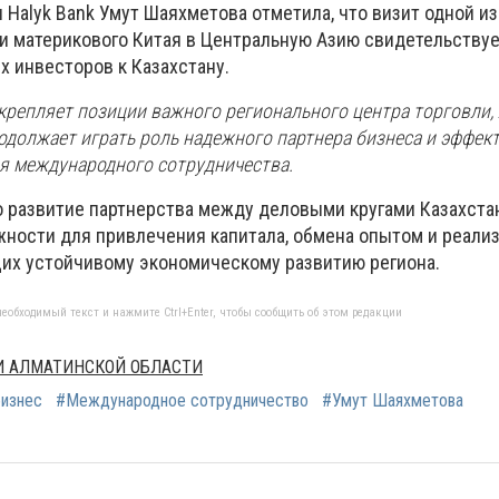
 Halyk Bank Умут Шаяхметова отметила, что визит одной и
 и материкового Китая в Центральную Азию свидетельству
 инвесторов к Казахстану.
укрепляет позиции важного регионального центра торговли,
родолжает играть роль надежного партнера бизнеса и эффек
я международного сотрудничества.
о развитие партнерства между деловыми кругами Казахстан
ности для привлечения капитала, обмена опытом и реали
их устойчивому экономическому развитию региона.
еобходимый текст и нажмите Ctrl+Enter, чтобы сообщить об этом редакции
МИ АЛМАТИНСКОЙ ОБЛАСТИ
бизнес
#Международное сотрудничество
#Умут Шаяхметова