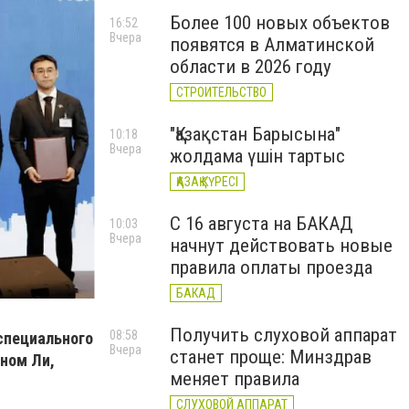
Более 100 новых объектов
16:52
Вчера
появятся в Алматинской
области в 2026 году
СТРОИТЕЛЬСТВО
"Қазақстан Барысына"
10:18
Вчера
жолдама үшін тартыс
ҚАЗАҚ КҮРЕСІ
С 16 августа на БАКАД
10:03
Вчера
начнут действовать новые
правила оплаты проезда
БАКАД
Получить слуховой аппарат
08:58
 специального
Вчера
станет проще: Минздрав
ном Ли,
меняет правила
СЛУХОВОЙ АППАРАТ