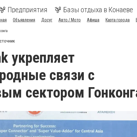
Предприятия
Базы отдыха в Конаеве
вная
Объявления
Досуг
Авто / Мото
Афиша
Карта города
конга
сточник
nk укрепляет
родные связи с
ым сектором Гонконг