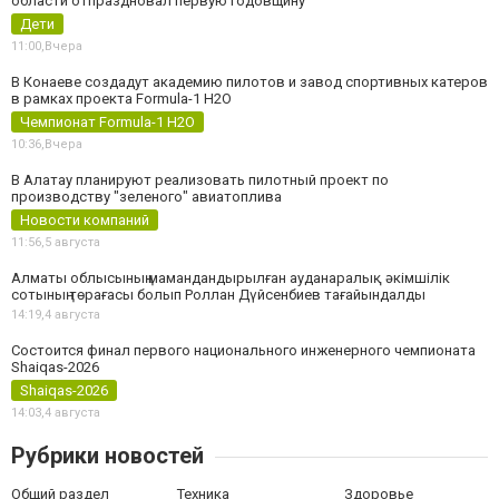
области отпраздновал первую годовщину
Дети
11:00,
Вчера
В Конаеве создадут академию пилотов и завод спортивных катеров
в рамках проекта Formula-1 H2O
Чемпионат Formula-1 H2O
10:36,
Вчера
В Алатау планируют реализовать пилотный проект по
производству "зеленого" авиатоплива
Новости компаний
11:56,
5 августа
Алматы облысының мамандандырылған ауданаралық әкімшілік
сотының төрағасы болып Роллан Дүйсенбиев тағайындалды
14:19,
4 августа
Состоится финал первого национального инженерного чемпионата
Shaiqas-2026
Shaiqas-2026
14:03,
4 августа
Рубрики новостей
Общий раздел
Техника
Здоровье