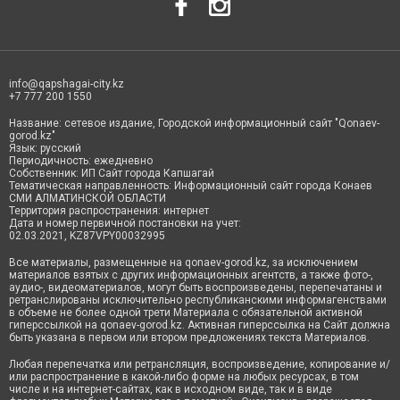
info@qapshagai-city.kz
+7 777 200 1550
Название: сетевое издание, Городской информационный сайт "Qonaev-
gorod.kz"
Язык: русский
Периодичность: ежедневно
Собственник: ИП Сайт города Капшагай
Тематическая направленность: Информационный сайт города Конаев
СМИ АЛМАТИНСКОЙ ОБЛАСТИ
Территория распространения: интернет
Дата и номер первичной постановки на учет:
02.03.2021, KZ87VPY00032995
Все материалы, размещенные на qonaev-gorod.kz, за исключением
материалов взятых с других информационных агентств, а также фото-,
аудио-, видеоматериалов, могут быть воспроизведены, перепечатаны и
ретранслированы исключительно республиканскими информагенствами
в объеме не более одной трети Материала с обязательной активной
гиперссылкой на qonaev-gorod.kz. Активная гиперссылка на Сайт должна
быть указана в первом или втором предложениях текста Материалов.
Любая перепечатка или ретрансляция, воспроизведение, копирование и/
или распространение в какой-либо форме на любых ресурсах, в том
числе и на интернет-сайтах, как в исходном виде, так и в виде