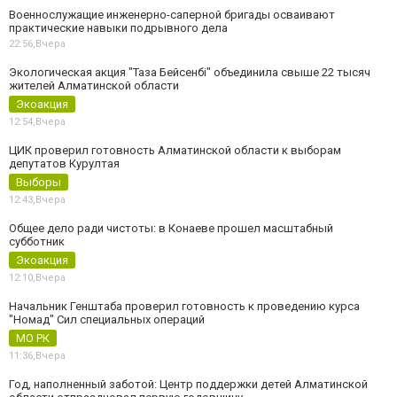
Военнослужащие инженерно-саперной бригады осваивают
практические навыки подрывного дела
22:56,
Вчера
Экологическая акция "Таза Бейсенбі" объединила свыше 22 тысяч
жителей Алматинской области
Экоакция
12:54,
Вчера
ЦИК проверил готовность Алматинской области к выборам
депутатов Курултая
Выборы
12:43,
Вчера
Общее дело ради чистоты: в Конаеве прошел масштабный
субботник
Экоакция
12:10,
Вчера
Начальник Генштаба проверил готовность к проведению курса
"Номад" Сил специальных операций
МО РК
11:36,
Вчера
Год, наполненный заботой: Центр поддержки детей Алматинской