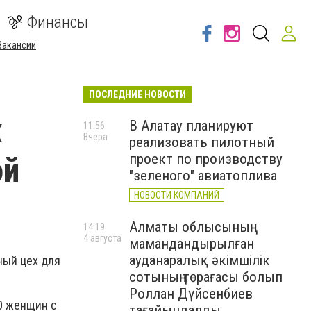
Финансы
Вакансии
ПОСЛЕДНИЕ НОВОСТИ
х
В Алатау планируют
11:56
Вчера
реализовать пилотный
ой
проект по производству
"зеленого" авиатоплива
НОВОСТИ КОМПАНИЙ
Алматы облысының
14:19
4 августа
мамандандырылған
ауданаралық әкімшілік
ный цех для
сотының төрағасы болып
Роллан Дүйсенбиев
0 женщин с
тағайындалды