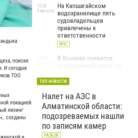
На Капшагайском
10:26
4 августа
водохранилище пять
судовладельцев
привлечены к
ответственности
мандыка
МЧС
В Конаеве появится
13:24
цеха, поиске
3 августа
современный завод по
. И сегодня
переработке твердых
иков ТОО
бытовых отходов
ТОП НОВОСТИ
КОНАЕВ
Налет на АЗС в
нных
ной локацией
В Алматинской области
11:26
Алматинской области:
3 августа
вый лизинг
руководитель двух
подозреваемых нашли
k», созданы
стоматологических клиник
по записям камер
осужден за хищение
средств ОСМС
РАЗБОЙ
 женской и