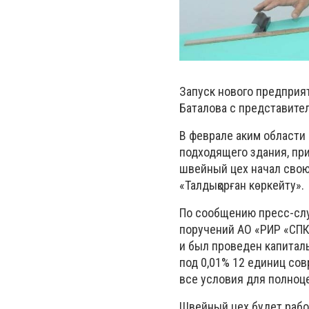
Запуск нового предприя
Баталова с представител
В феврале аким области
подходящего здания, пр
швейный цех начал свою
«Талдықорған көркейту».
По сообщению пресс-слу
поручений АО «РИР «СП
и был проведен капитал
под 0,01% 12 единиц со
все условия для полноц
Швейный цех будет работ