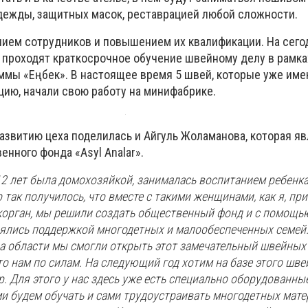
дежды, защитных масок, реставрацией любой сложности.
нием сотрудников и повышением их квалификации. На сего
 проходят краткосрочное обучение швейному делу в рамка
ммы «Еңбек». В настоящее время 5 швей, которые уже им
ию, начали свою работу на минифабрике.
азвитию цеха поделилась и Айгуль Жоламанова, которая я
венного фонда
«Asyl Analar».
я 12 лет была домохозяйкой, занималась воспитанием ребенка
 так получилось, что вместе с такими женщинами, как я, пр
корган, мы решили создать общественный фонд и с помощь
ялись поддержкой многодетных и малообеспеченных семей.
а области мы смогли открыть этот замечательный швейных
то нам по силам. На следующий год хотим на базе этого шве
. Для этого у нас здесь уже есть специально оборудованн
и будем обучать и сами трудоустраивать многодетных матер