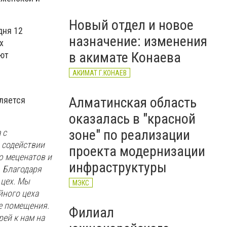
ХИЩЕНИЕ
Новый отдел и новое
дня 12
назначение: изменения
х
в акимате Конаева
еют
АКИМАТ Г.КОНАЕВ
Алматинская область
вляется
оказалась в "красной
зоне" по реализации
 с
и содействии
проекта модернизации
ю меценатов и
инфраструктуры
 Благодаря
 цех. Мы
МЭКС
йного цеха
ые помещения.
Филиал
ей к нам на