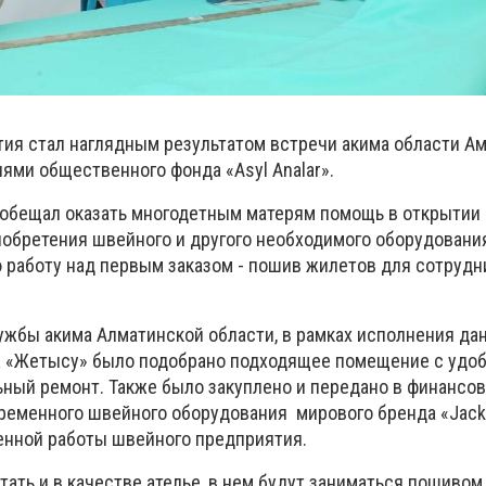
тия стал наглядным результатом встречи акима области А
ями общественного фонда «Asyl Analar».
 обещал оказать многодетным матерям помощь в открытии 
иобретения швейного и другого необходимого оборудования
 работу над первым заказом
- пошив жилетов для сотрудн
жбы акима Алматинской области, в рамках исполнения да
К «Жетысу» было подобрано подходящее помещение с удоб
ьный ремонт. Также было закуплено и передано в финансо
временного швейного оборудования мирового бренда «Jac
енной работы швейного предприятия.
ать и в качестве ателье, в нем будут заниматься пошивом