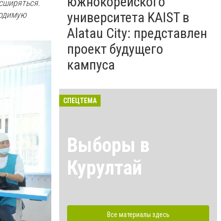
южнокорейского
асширяться.
ходимую
университета KAIST в
Alatau City: представлен
проект будущего
кампуса
СПЕЦТЕМА
Выборы в
Курултай
Все материалы здесь