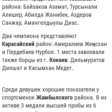
района: Байзаков Азамат, Турсынали
Алишер, Абилда Жанибек, Аздеров
Санжар, Амангелдыулы Диас.
Два чемпиона представляют
Карасайский
район: Амиралиев Жеңисхан
и Пердебаев Нурбол. 1 места завоевали
также борцы из г.
Конаев
: Дильмуратов
Дилшат и Касымхан Медет.
Среди девушек хорошие показатели у
спортсменок
Жамбылского
района. В их
активе 3 медали высшей пробы из 6