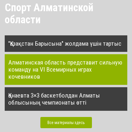
Спорт Алматинской
области
"Қазақстан Барысына" жолдама үшін тартыс
Алматинская область представит сильную
команду на VI Всемирных играх
кочевников
Қонаевта 3×3 баскетболдан Алматы
облысының чемпионаты өтті
Все материалы здесь