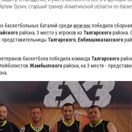
 Артем Троян, старший тренер Алматинской области по баске
ых баскетбольных баталий среди
мужчин
победила сборная
айского
района, 3 место у игроков из
Талгарского
района. 
х представительницы
Талгарского
,
Енбекшиказахского
рай
 ветеранов баскетбола победила команда
Талгарского
район
олейболистов
Жамбылского
района, на 3 месте - представ
она.