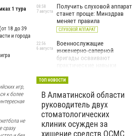
Получить слуховой аппарат
08:58
мках 1 тура
7 августа
станет проще: Минздрав
меняет правила
от 18 до 39
СЛУХОВОЙ АППАРАТ
асти и города
Военнослужащие
22:56
6 августа
инженерно-саперной
 игра
бригады осваивают
практические навыки
подрывного дела
ТОП НОВОСТИ
ийских игр,
В Алматинской области
ся к более
интересная
руководитель двух
стоматологических
скетбола не
клиник осужден за
е сразу
хищение средств ОСМС
ыстро и без