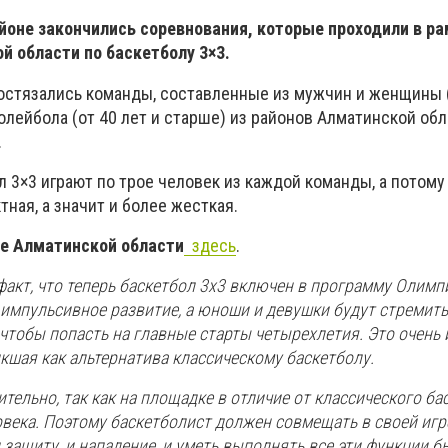
оне закончились соревнования, которые проходили в ра
 области по баскетболу 3×3.
остязались команды, составленные из мужчин и женщины (
волейбола (от 40 лет и старше) из районов Алматинской обл
.
л 3×3 играют по трое человек из каждой команды, а потому
тная, а значит и более жесткая.
те Алматинской области
здесь
.
 факт, что теперь баскетбол 3х3 включен в программу Олимп
 импульсивное развитие, а юноши и девушки будут стремить
чтобы попасть на главные старты четырехлетия. Это очень 
кшая как альтернатива классическому баскетболу.
тельно, так как на площадке в отличие от классического ба
ловека. Поэтому баскетболист должен совмещать в своей игр
 защиту, и нападение, и уметь выполнять все эти функции б