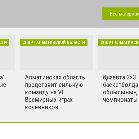
Алматинской области.
международные турниры,
Все материа
тивные события Конаева и
ласти. Развитие детского
е.
СТИ
СПОРТ АЛМАТИНСКОЙ ОБЛАСТИ
СПОРТ АЛМАТИНСК
а"
Алматинская область
Қонаевта 3×3
ыс
представит сильную
баскетболда
команду на VI
облысының
Всемирных играх
чемпионаты 
кочевников