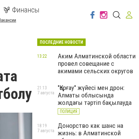
Финансы
Вакансии
ПОСЛЕДНИЕ НОВОСТИ
Аким Алматинской области
13:22
провел совещание с
ата
акимами сельских округов
"Қорғау" жүйесі мен дрон:
тболу
21:13
7 августа
Алматы облысында
жолдағы тәртіп бақылауда
ПОЛИЦИЯ
Донорство как шанс на
18:19
7 августа
жизнь: в Алматинской