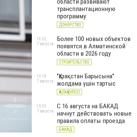
области развивают
трансплантационную
программу
ДОНОРСТВО
Более 100 новых объектов
16:52
7 августа
появятся в Алматинской
области в 2026 году
СТРОИТЕЛЬСТВО
"Қазақстан Барысына"
10:18
7 августа
жолдама үшін тартыс
ҚАЗАҚ КҮРЕСІ
С 16 августа на БАКАД
10:03
7 августа
начнут действовать новые
правила оплаты проезда
БАКАД