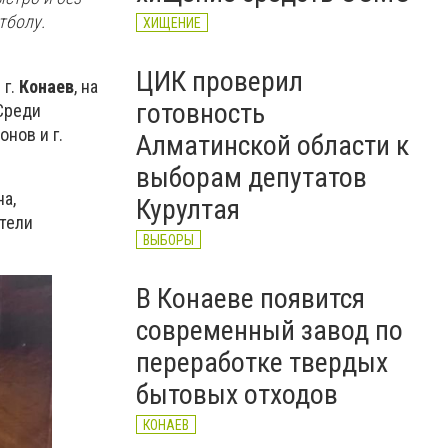
тболу.
ХИЩЕНИЕ
ЦИК проверил
 г.
Конаев
, на
готовность
Среди
онов и г.
Алматинской области к
выборам депутатов
а,
Курултая
ители
ВЫБОРЫ
В Конаеве появится
современный завод по
переработке твердых
бытовых отходов
КОНАЕВ