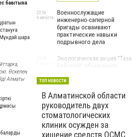
с бағытына
Военнослужащие
22:56
6 августа
инженерно-саперной
қыратын
бригады осваивают
стануға
практические навыки
. Мұндай шара
подрывного дела
Экологическая акция "Таза
12:54
йттарға,
6 августа
Бейсенбі" объединила
жою. Өскелең
свыше 22 тысяч жителей
йді Алматы
Алматинской области
ТОП НОВОСТИ
ЭКОАКЦИЯ
В Алматинской области
ірткі
руководитель двух
қармасы
стоматологических
клиник осужден за
азбаларды
хищение средств ОСМС