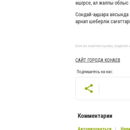
өшірсе, ал жалпы облыс 
Сондай-ақ, шара аясында
арнап шеберлік сағаттар
Если вы заметили ошибку, выделите н
САЙТ ГОРОДА КОНАЕВ
Подпишитесь на нас:
Комментарии
Авторизоваться
Напи