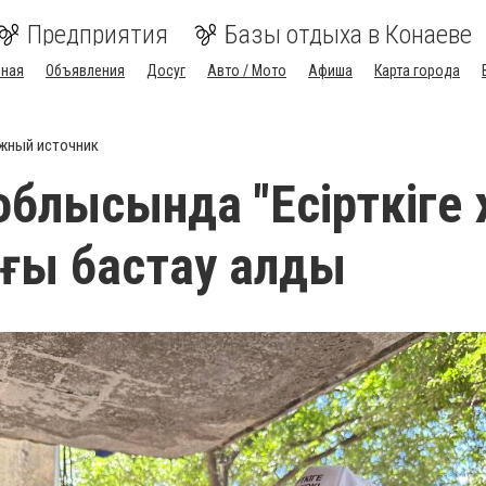
Предприятия
Базы отдыха в Конаеве
вная
Объявления
Досуг
Авто / Мото
Афиша
Карта города
жный источник
блысында "Есірткіге
ығы бастау алды