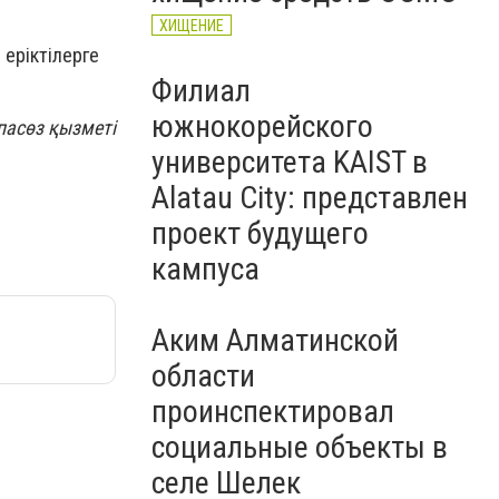
ХИЩЕНИЕ
 еріктілерге
Филиал
южнокорейского
асөз қызметі
университета KAIST в
Alatau City: представлен
проект будущего
кампуса
Аким Алматинской
области
проинспектировал
социальные объекты в
селе Шелек