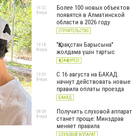
Более 100 новых объектов
16:52
Вчера
появятся в Алматинской
области в 2026 году
СТРОИТЕЛЬСТВО
"Қазақстан Барысына"
10:18
Вчера
жолдама үшін тартыс
ҚАЗАҚ КҮРЕСІ
С 16 августа на БАКАД
10:03
Вчера
начнут действовать новые
правила оплаты проезда
БАКАД
Получить слуховой аппарат
08:58
Вчера
станет проще: Минздрав
меняет правила
СЛУХОВОЙ АППАРАТ