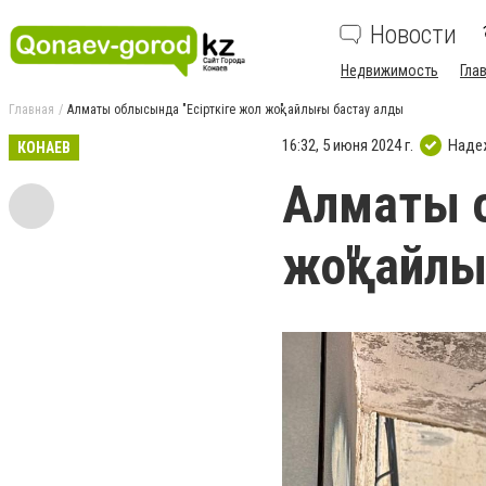
Новости
Недвижимость
Гла
Главная
Алматы облысында "Есірткіге жол жоқ" айлығы бастау алды
16:32, 5 июня 2024 г.
Наде
КОНАЕВ
Алматы о
жоқ" айл