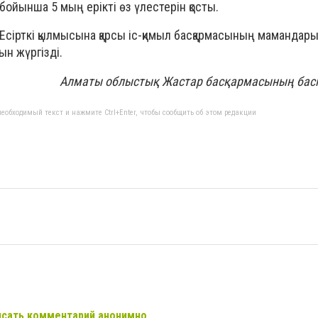
бойынша 5 мың ерікті өз үлестерін қосты.
 Есірткі қылмысына қарсы іс-қимыл басқармасының мамандары
ын жүргізді.
Алматы облыстық Жастар басқармасының басп
еобходимый текст и нажмите Ctrl+Enter, чтобы сообщить об этом редакции
сать комментарий анонимно