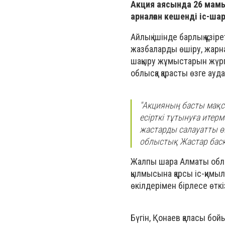
Акция аясында 26 мамы
арналған кешенді іс-ш
Айлық ішінде барлық құзі
жазбаларды өшіру, жарн
шақыру жұмыстарын жүргі
облысқа қарасты өзге ау
"Акцияның басты мақса
есірткі тұтынуға итер
жастарды салауатты өм
облыстық Жастар бас
Жалпы шара Алматы облы
қылмысына қарсы іс-қимы
өкілдерімен бірлесе өткіз
Бүгін, Қонаев қаласы бо