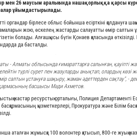
р мен 26 маусым аралығында нашақорлыққа қарсы күре
аралар ұйымдастырылады.
ретті органдар бірлесе облыс бойынша есірткіні қолдануға ша
амаларын жою, өскелең жастарды салауатты өмір салтын ұ
зетін болады. Алғашқысы бүгін Қонаев қаласында өткізілді
дандарда да басталды.
ты - Алматы облысында ғимараттарға салынған, қауіпті жа
мелейтін түрлі сурет пен жазуларды анықтап, олардың көзі 
ір салтын ұстануға шақыру, жаман әдеттерден сақтау", - де
қармасының басшысы Мәди Ахметов.
стық жастар ресурстық орталығы, Полиция Департаменті Ес
л басқармасының қызметкерлері, Прокуратура және Білім бас
ілді.
йынша аталған жұмысқа 100 волонтер қатысып, 800-ге жуық ж