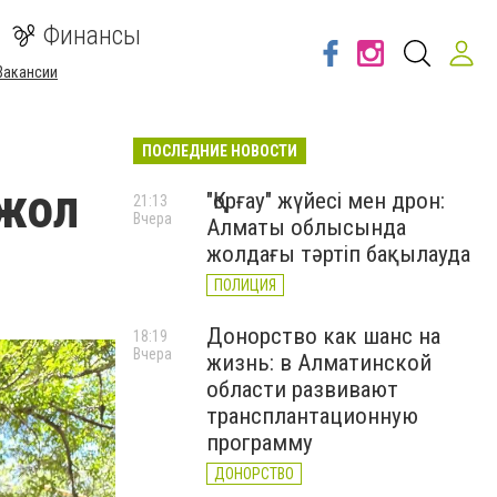
Финансы
Вакансии
ПОСЛЕДНИЕ НОВОСТИ
 жол
"Қорғау" жүйесі мен дрон:
21:13
Вчера
Алматы облысында
жолдағы тәртіп бақылауда
ПОЛИЦИЯ
Донорство как шанс на
18:19
Вчера
жизнь: в Алматинской
области развивают
трансплантационную
программу
ДОНОРСТВО