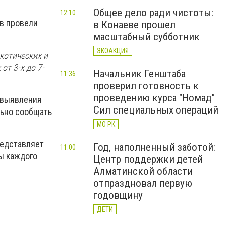
Общее дело ради чистоты:
12:10
в провели
в Конаеве прошел
масштабный субботник
ЭКОАКЦИЯ
котических и
т 3-х до 7-
Начальник Генштаба
11:36
проверил готовность к
проведению курса "Номад"
 выявления
Сил специальных операций
льно сообщать
МО РК
редставляет
Год, наполненный заботой:
11:00
ы каждого
Центр поддержки детей
Алматинской области
отпраздновал первую
годовщину
ДЕТИ