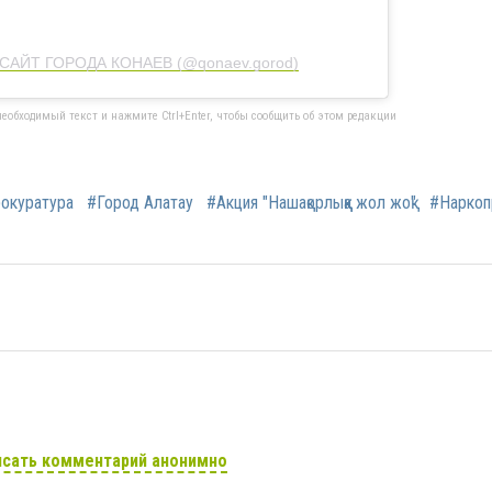
❗️САЙТ ГОРОДА КОНАЕВ (@qonaev.gorod)
еобходимый текст и нажмите Ctrl+Enter, чтобы сообщить об этом редакции
окуратура
#Город Алатау
#Акция "Нашақорлыққа жол жоқ"
#Наркоп
сать комментарий анонимно