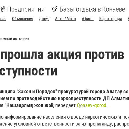
Предприятия
Базы отдыха в Конаеве
вная
Объявления
Досуг
Авто / Мото
Афиша
Карта города
ежный источник
 прошла акция против
ступности
инципа "Закон и Порядок" прокуратурой города Алатау с
нием по противодействию наркопреступности ДП Алмати
 "Нашақорлыққа жол жоқ",
передает
Qonaev-gorod.
о информирование населения о вреде наркотических и п
нение уголовной ответственности за их пропаганду, распр