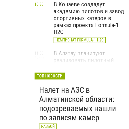
В Конаеве создадут
10:36
академию пилотов и завод
спортивных катеров в
рамках проекта Formula-1
H2O
ЧЕМПИОНАТ FORMULA-1 H2O
В Алатау планируют
11:56
Вчера
реализовать пилотный
проект по производству
"зеленого" авиатоплива
ТОП НОВОСТИ
НОВОСТИ КОМПАНИЙ
Налет на АЗС в
Алматы облысының
14:19
Алматинской области:
4 августа
мамандандырылған
подозреваемых нашли
ауданаралық әкімшілік
сотының төрағасы болып
по записям камер
Роллан Дүйсенбиев
РАЗБОЙ